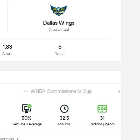
Dallas Wings
Club actual
1.83
5
Altura
Dorsal
WNBA Commissioner's Cup
50%
32.5
31
Field Goals Average
Minutos
Partidos jugados
er más