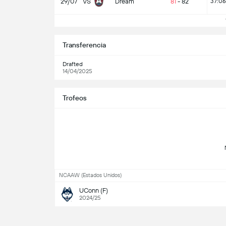
29/07
VS
Dream
81
-
82
37:06
V
Transferencia
Drafted
14/04/2025
Trofeos
NCAAW (Estados Unidos)
UConn (F)
2024/25