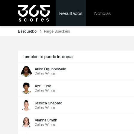
Resultados
Noticias
Básquetbol
Paige Bueckers
También te puede interesar
Arike Ogunbowale
Dallas Wings
Azzi Fudd
Dallas Wings
Jessica Shepard
Dallas Wings
Alanna Smith
Dallas Wings