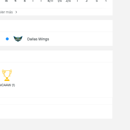
16
4
6
1
1
6/11
1/5
3/5
1
3
5
4
0
er más
Dallas Wings
 NCAAW (1) 