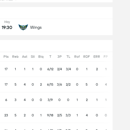
Hoy
19:30
Wings
Pts
Reb
Ast
Stl
Blq
T
3P
TL
Rof
RDF
ERR
FP
+/-
17
1
1
1
0
6/12
2/4
3/4
0
1
2
1
-19
17
5
4
0
2
6/15
3/6
2/2
0
5
0
4
-6
6
3
4
0
0
3/9
0
0
1
2
1
1
21
23
5
2
0
1
9/18
2/5
3/3
1
4
0
0
-8