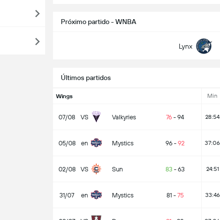
Próximo partido - WNBA
Lynx
Últimos partidos
Min
Wings
07/08
VS
Valkyries
76
-
94
28:54
05/08
en
Mystics
96
-
92
37:06
02/08
VS
Sun
83
-
63
24:51
31/07
en
Mystics
81
-
75
33:46