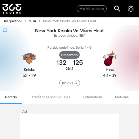
Mis Marcadores
Básquetbol
NBA
New York Knicks Vs Miami Heat
New York Knicks Vs Miami Heat
Estados Unidos, NBA
Partido undefined, Serie: 1 - 0
Finalizado
132
-
125
21/12
Knicks
Heat
53 - 29
43 - 39
Knicks -7
Partido
Estadísticas individuales
Estadísticas
Noticias
Ad