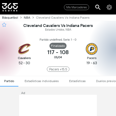
Mis Marcadores
Básquetbol
NBA
Cleveland Cavaliers Vs Indiana Pacers
Cleveland Cavaliers Vs Indiana Pacers
Estados Unidos, NBA
Partido undefined, Serie: 1 - 0
Finalizado
117
-
108
05/04
Cavaliers
Pacers
52 - 30
19 - 63
Pacers +15.5
Partido
Estadísticas individuales
Estadísticas
Duelos previo
Ad