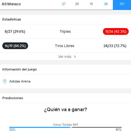
AS Monaco
27
28
18
28
101
Estadísticas
8/27 (29.6%)
Triples
11/26 (42.3%)
16/19 (84.2%)
Tiros Libres
24/33 (72.7%)
Ver más
Información del juego
Adidas Arena
Predicciones
¿Quién va a ganar?
Votos Totales 869
55%
45%