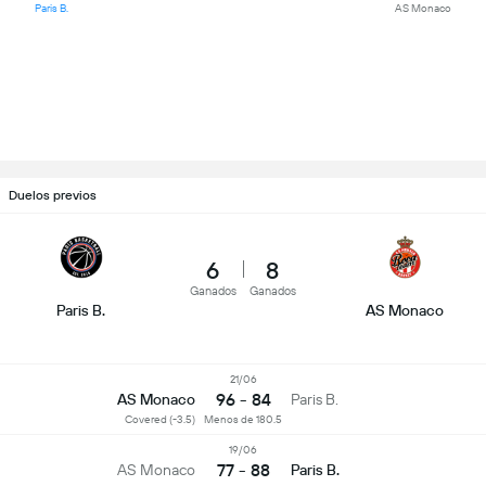
Paris B.
AS Monaco
Duelos previos
6
8
Ganados
Ganados
Paris B.
AS Monaco
21/06
96 - 84
AS Monaco
Paris B.
Covered (-3.5)
Menos de 180.5
19/06
77 - 88
AS Monaco
Paris B.