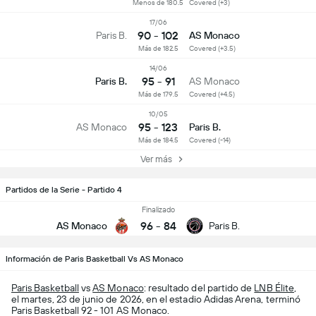
Menos de 180.5
Covered (+3)
17/06
90 - 102
Paris B.
AS Monaco
Más de 182.5
Covered (+3.5)
14/06
95 - 91
Paris B.
AS Monaco
Más de 179.5
Covered (+4.5)
10/05
95 - 123
AS Monaco
Paris B.
Más de 184.5
Covered (-14)
Ver más
Partidos de la Serie - Partido 4
Finalizado
96
-
84
AS Monaco
Paris B.
Información de Paris Basketball Vs AS Monaco
Paris Basketball
vs
AS Monaco
: resultado del partido de
LNB Élite
,
el martes, 23 de junio de 2026, en el estadio Adidas Arena, terminó
Paris Basketball 92 - 101 AS Monaco.