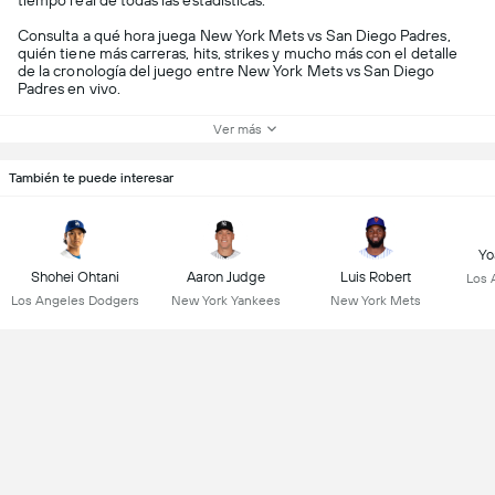
tiempo real de todas las estadísticas.
Consulta a qué hora juega New York Mets vs San Diego Padres,
quién tiene más carreras, hits, strikes y mucho más con el detalle
de la cronología del juego entre New York Mets vs San Diego
Padres en vivo.
Ver más
También te puede interesar
Yo
Shohei Ohtani
Aaron Judge
Luis Robert
Los 
Los Angeles Dodgers
New York Yankees
New York Mets