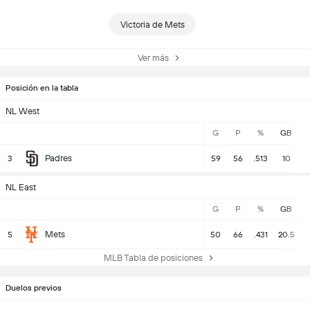
Victoria de Mets
Ver más
Posición en la tabla
NL West
G
P
%
GB
Padres
3
59
56
.513
10
NL East
G
P
%
GB
Mets
5
50
66
.431
20.5
MLB Tabla de posiciones
Duelos previos