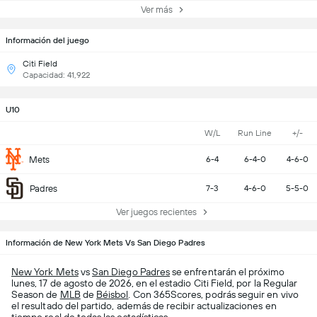
Ver más
Información del juego
Citi Field
Capacidad: 41,922
U10
W/L
Run Line
+/-
Mets
6-4
6-4-0
4-6-0
Padres
7-3
4-6-0
5-5-0
Ver juegos recientes
Información de New York Mets Vs San Diego Padres
New York Mets
vs
San Diego Padres
se enfrentarán el próximo
lunes, 17 de agosto de 2026, en el estadio Citi Field, por la Regular
Season de
MLB
de
Béisbol
. Con 365Scores, podrás seguir en vivo
el resultado del partido, además de recibir actualizaciones en