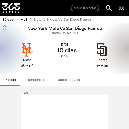
Mis Marcadores
Béisbol
MLB
New York Mets Vs San Diego Padres
New York Mets Vs San Diego Padres
Estados Unidos, MLB
17/08
10 días
23:10
Mets
Padres
50 - 66
59 - 56
Partido
Tendencias
Duelos previos
Ad