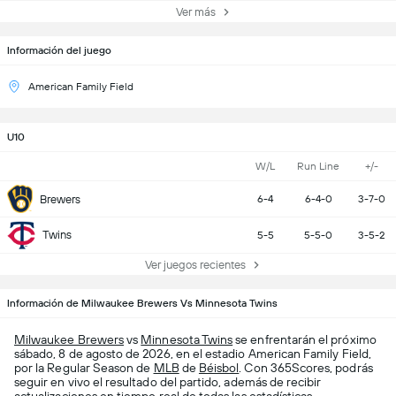
Ver más
Información del juego
American Family Field
U10
W/L
Run Line
+/-
Brewers
6-4
6-4-0
3-7-0
Twins
5-5
5-5-0
3-5-2
Ver juegos recientes
Información de Milwaukee Brewers Vs Minnesota Twins
Milwaukee Brewers
vs
Minnesota Twins
se enfrentarán el próximo
sábado, 8 de agosto de 2026, en el estadio American Family Field,
por la Regular Season de
MLB
de
Béisbol
. Con 365Scores, podrás
seguir en vivo el resultado del partido, además de recibir