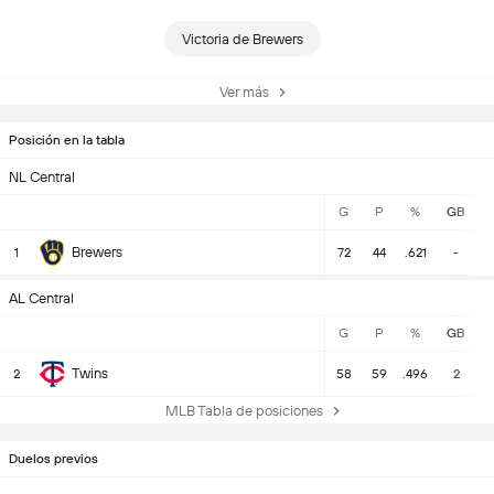
Victoria de Brewers
Ver más
Posición en la tabla
NL Central
G
P
%
GB
Brewers
1
72
44
.621
-
AL Central
G
P
%
GB
Twins
2
58
59
.496
2
MLB Tabla de posiciones
Duelos previos