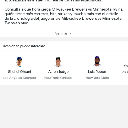
actualizaciones en tiempo real de todas las estadísticas.
Consulta a qué hora juega Milwaukee Brewers vs Minnesota Twins,
quién tiene más carreras, hits, strikes y mucho más con el detalle
de la cronología del juego entre Milwaukee Brewers vs Minnesota
Twins en vivo.
Ver más
También te puede interesar
Yo
Shohei Ohtani
Aaron Judge
Luis Robert
Los 
Los Angeles Dodgers
New York Yankees
New York Mets