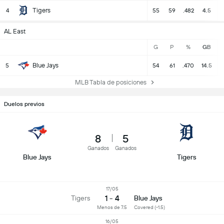
Tigers
4
55
59
.482
4.5
AL East
G
P
%
GB
Blue Jays
5
54
61
.470
14.5
MLB Tabla de posiciones
Duelos previos
8
5
Ganados
Ganados
Blue Jays
Tigers
17/05
1 - 4
Tigers
Blue Jays
Menos de 7.5
Covered (-1.5)
16/05