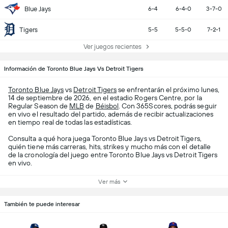
Blue Jays
6-4
6-4-0
3-7-0
Tigers
5-5
5-5-0
7-2-1
Ver juegos recientes
Información de Toronto Blue Jays Vs Detroit Tigers
Toronto Blue Jays
vs
Detroit Tigers
se enfrentarán el próximo lunes,
14 de septiembre de 2026, en el estadio Rogers Centre, por la
Regular Season de
MLB
de
Béisbol
. Con 365Scores, podrás seguir
en vivo el resultado del partido, además de recibir actualizaciones
en tiempo real de todas las estadísticas.
Consulta a qué hora juega Toronto Blue Jays vs Detroit Tigers,
quién tiene más carreras, hits, strikes y mucho más con el detalle
de la cronología del juego entre Toronto Blue Jays vs Detroit Tigers
en vivo.
Ver más
También te puede interesar