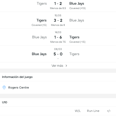
1 - 2
Tigers
Blue Jays
Menos de 8.5
Covered (+1.5)
15/05
3 - 2
Tigers
Blue Jays
Covered (1.5)
Menos de 8
14/03
1 - 6
Blue Jays
Tigers
Menos de 7.5
Covered (-1.5)
08/03
5 - 0
Blue Jays
Tigers
-
Ver más
Información del juego
Rogers Centre
U10
W/L
Run Line
+/-