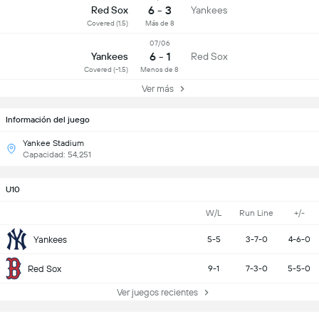
6 - 3
Red Sox
Yankees
Covered (1.5)
Más de 8
07/06
6 - 1
Yankees
Red Sox
Covered (-1.5)
Menos de 8
Ver más
Información del juego
Yankee Stadium
Capacidad: 54,251
U10
W/L
Run Line
+/-
Yankees
5-5
3-7-0
4-6-0
Red Sox
9-1
7-3-0
5-5-0
Ver juegos recientes