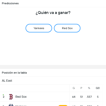
Predicciones
¿Quién va a ganar?
Yankees
Red Sox
Posición en la tabla
AL East
G
P
%
GB
Red Sox
2
64
51
.557
5