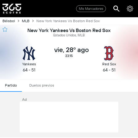
Mis Marcadores
Béisbol
MLB
New York Yankees Vs Boston Red Sox
New York Yankees Vs Boston Red Sox
Estados Unidos, MLB
vie, 28º ago
23:15
Yankees
Red Sox
64 - 51
64 - 51
Partido
Duelos previos
Ad