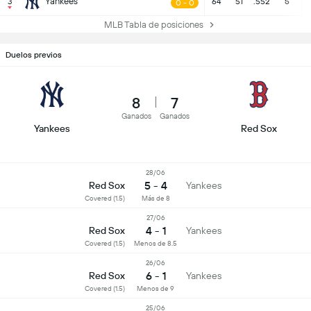
Yankees
3
64
51
.552
5
0 - 0
MLB Tabla de posiciones
Duelos previos
8
7
Ganados
Ganados
Yankees
Red Sox
28/06
5 - 4
Red Sox
Yankees
Covered (1.5)
Más de 8
27/06
4 - 1
Red Sox
Yankees
Covered (1.5)
Menos de 8.5
26/06
6 - 1
Red Sox
Yankees
Covered (1.5)
Menos de 9
25/06