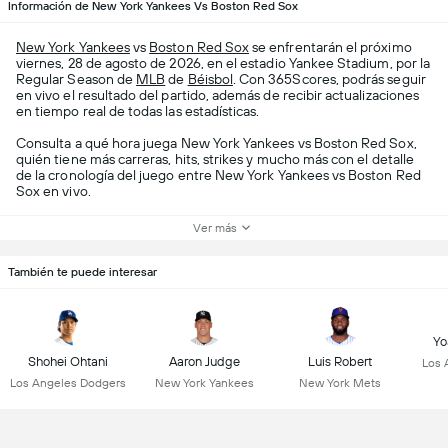
Información de New York Yankees Vs Boston Red Sox
New York Yankees
vs
Boston Red Sox
se enfrentarán el próximo
viernes, 28 de agosto de 2026, en el estadio Yankee Stadium, por la
Regular Season de
MLB
de
Béisbol
. Con 365Scores, podrás seguir
en vivo el resultado del partido, además de recibir actualizaciones
en tiempo real de todas las estadísticas.
Consulta a qué hora juega New York Yankees vs Boston Red Sox,
quién tiene más carreras, hits, strikes y mucho más con el detalle
de la cronología del juego entre New York Yankees vs Boston Red
Sox en vivo.
Ver más
También te puede interesar
Yo
Shohei Ohtani
Aaron Judge
Luis Robert
Los 
Los Angeles Dodgers
New York Yankees
New York Mets