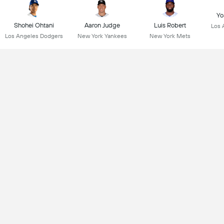
Yo
Shohei Ohtani
Aaron Judge
Luis Robert
Los 
Los Angeles Dodgers
New York Yankees
New York Mets