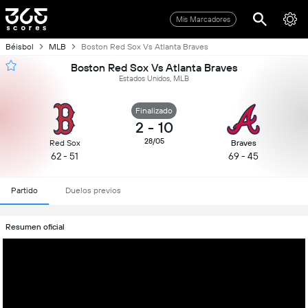
Mis Marcadores
Béisbol
MLB
Boston Red Sox Vs Atlanta Braves
Boston Red Sox Vs Atlanta Braves
Estados Unidos, MLB
Finalizado
2
-
10
28/05
Red Sox
Braves
62 - 51
69 - 45
Partido
Duelos previos
Resumen oficial