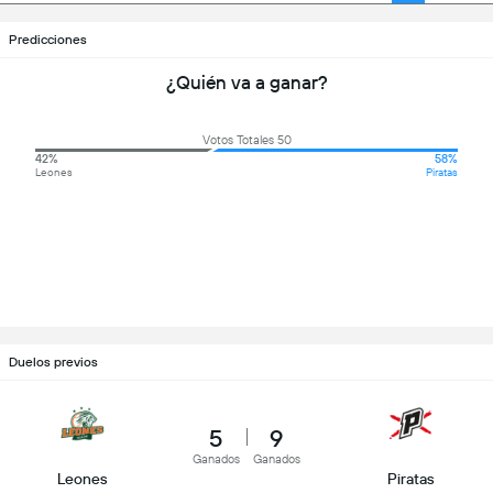
Predicciones
¿Quién va a ganar?
Votos Totales 50
42%
58%
Leones
Piratas
Duelos previos
5
9
Ganados
Ganados
Leones
Piratas