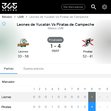
Mis Marcadores
Béisbol
LMB
Leones de Yucatán Vs Piratas de Campeche
Leones de Yucatán Vs Piratas de Campeche
México, LMB
Finalizado
1
-
4
09/07
Leones
Piratas
33 - 58
52 - 41
Partido
Duelos previos
Marcador
1
2
3
4
5
6
7
8
9
R
H
E
Leones
0
0
0
1
0
0
0
0
0
1
-
-
Piratas
0
0
0
1
0
0
0
3
0
4
-
-