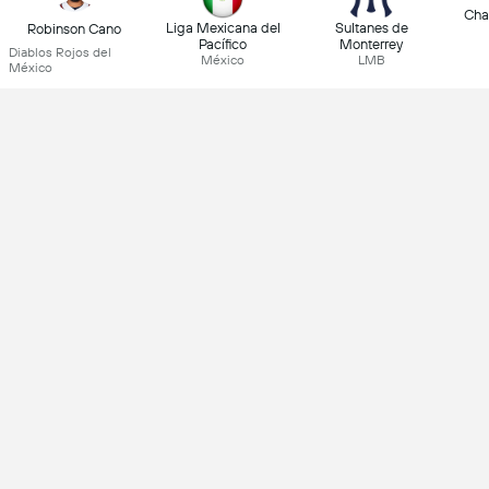
Char
Liga Mexicana del
Sultanes de
Robinson Cano
Pacífico
Monterrey
Diablos Rojos del
México
LMB
México