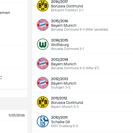
2016/2017
Borussia Dortmund
Eintracht Frankfurt 2-1
remen
2015/2016
Bayern Munich
Borussia Dortmund 4-3 (After penalties)
2014/2015
Wolfsburg
Borussia Dortmund 3-1
2013/2014
Bayern Munich
Borussia Dortmund 2-0 (After ET)
C
2012/2013
Bayern Munich
Stuttgart 3-2
2011/2012
Borussia Dortmund
Bayern Munich 5-2
5/23/2026
2010/2011
Schalke 04
MSV Duisburg 5-0