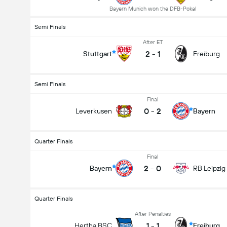
Bayern Munich won the DFB-Pokal
Semi Finals
After ET
2
-
1
Stuttgart
Freiburg
Semi Finals
Final
0
-
2
Leverkusen
Bayern
Quarter Finals
Final
2
-
0
Bayern
RB Leipzig
Quarter Finals
After Penalties
1
-
1
Hertha BSC
Freiburg