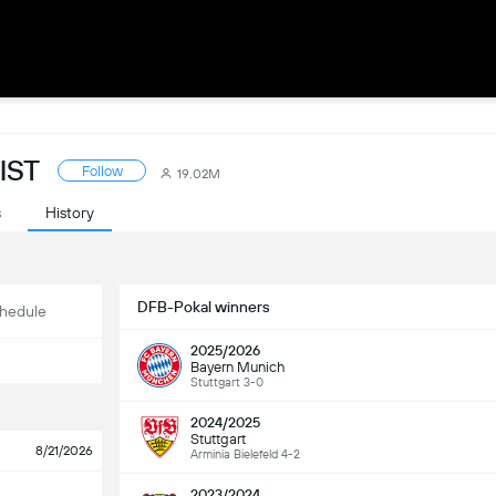
IST
Follow
19.02M
s
History
DFB-Pokal winners
hedule
2025/2026
Bayern Munich
Stuttgart 3-0
2024/2025
Stuttgart
8/21/2026
Arminia Bielefeld 4-2
2023/2024