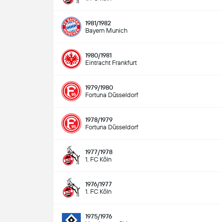
1981/1982
Bayern Munich
1980/1981
Eintracht Frankfurt
1979/1980
Fortuna Düsseldorf
1978/1979
Fortuna Düsseldorf
1977/1978
1. FC Köln
1976/1977
1. FC Köln
1975/1976