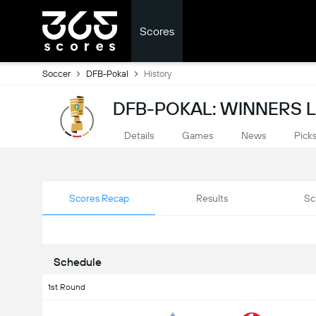
Scores
Soccer
DFB-Pokal
History
DFB-POKAL: WINNERS L
Details
Games
News
Pick
Scores Recap
Results
Sc
Schedule
1st Round