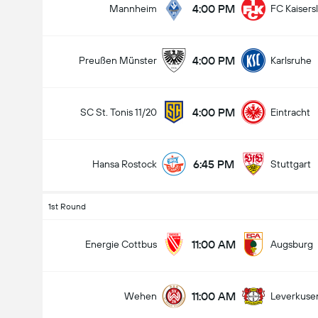
4:00 PM
Mannheim
FC Kaisers
4:00 PM
Preußen Münster
Karlsruhe
4:00 PM
SC St. Tonis 11/20
Eintracht
6:45 PM
Hansa Rostock
Stuttgart
1st Round
11:00 AM
Energie Cottbus
Augsburg
11:00 AM
Wehen
Leverkuse