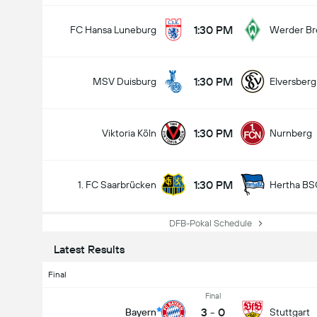
1:30 PM
FC Hansa Luneburg
Werder B
1:30 PM
MSV Duisburg
Elversberg
1:30 PM
Viktoria Köln
Nurnberg
1:30 PM
1. FC Saarbrücken
Hertha BS
DFB-Pokal Schedule
Latest Results
Final
Final
3
-
0
Bayern
Stuttgart