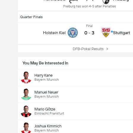
Freiburg has won 4-5 after Penalties
Quarter Finals
Final
0
-
3
Holstein Kiel
Stuttgart
DFB-Pokal Results
You May Be Interested In
Harry Kane
Bayern Munich
Manuel Neuer
Bayern Munich
Mario Götze
Eintracht Frankfurt
Joshua Kimmich
Bayern Munich