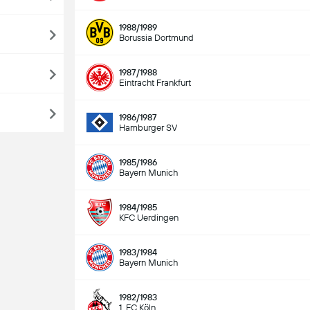
1988/1989
Borussia Dortmund
1987/1988
Eintracht Frankfurt
1986/1987
Hamburger SV
1985/1986
Bayern Munich
1984/1985
KFC Uerdingen
1983/1984
Bayern Munich
1982/1983
1. FC Köln