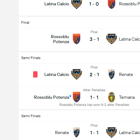
1
-
0
Latina Calcio
Rossoblu 
Final
Final
Rossoblu
3
-
1
Latina Calc
Potenza
Semi Finals
Final
2
-
1
Latina Calcio
Renate
After Penalties
1
-
1
Rossoblu Potenza
Ternana
Rossoblu Potenza has won 4-2 after Penalties
Semi Finals
Final
1
-
1
Renate
Latina Calc