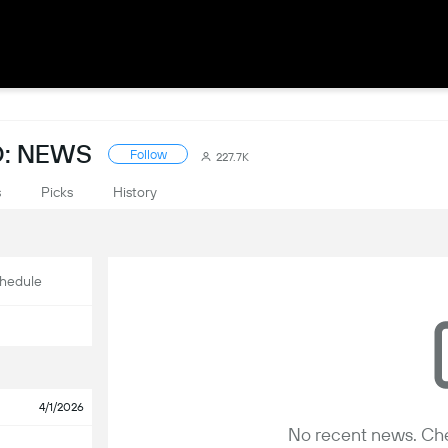
O: NEWS
Follow
227.7K
s
Picks
History
hedule
4/1/2026
No recent news. Che