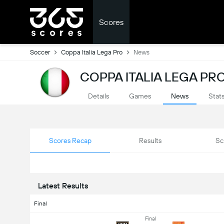
Scores
Soccer
Coppa Italia Lega Pro
News
COPPA ITALIA LEGA PR
Details
Games
News
Stat
Scores Recap
Results
Sc
Latest Results
Final
Final