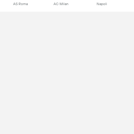
AS Roma
AC Milan
Napoli