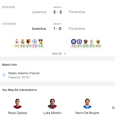
29/12/2024
Serie A
2 - 2
Juventus
Fiorentina
07/04/2024
Serie A
1 - 0
Juventus
Fiorentina
1
-
1
2
-
2
0
-
1
3
-
2
1
-
0
1
-
2
0
-
1
2
-
0
0
-
1
0
-
0
See All
Match Info
Stadio Artemio Franchi
Capacity: 43,147
You May Be Interested In
D
Paulo Dybala
Luka Modric
Kevin De Bruyne