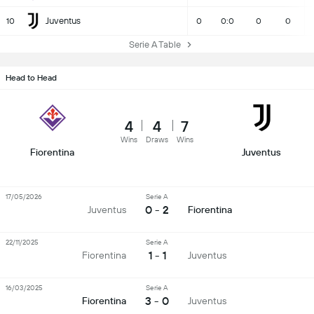
Juventus
10
0
0:0
0
0
Serie A Table
Head to Head
4
4
7
Wins
Draws
Wins
Fiorentina
Juventus
17/05/2026
Serie A
0 - 2
Juventus
Fiorentina
22/11/2025
Serie A
1 - 1
Fiorentina
Juventus
16/03/2025
Serie A
3 - 0
Fiorentina
Juventus