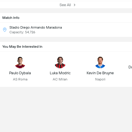
See All
Match Info
Stadio Diego Armando Maradona
Capacity: 54,726
You May Be Interested In
D
Paulo Dybala
Luka Modric
Kevin De Bruyne
AS Roma
AC Milan
Napoli