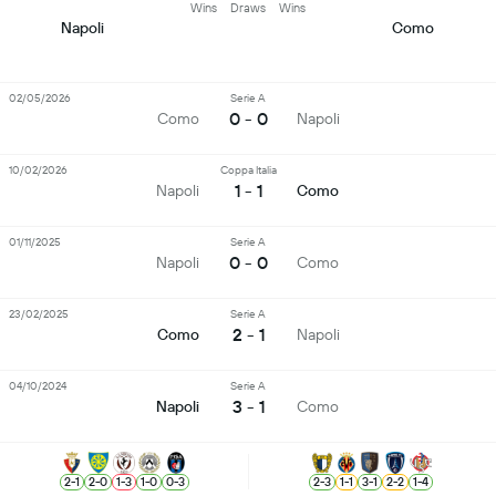
Wins
Draws
Wins
Napoli
Como
02/05/2026
Serie A
0 - 0
Como
Napoli
10/02/2026
Coppa Italia
1 - 1
Napoli
Como
01/11/2025
Serie A
0 - 0
Napoli
Como
23/02/2025
Serie A
2 - 1
Como
Napoli
04/10/2024
Serie A
3 - 1
Napoli
Como
2
-
1
2
-
0
1
-
3
1
-
0
0
-
3
2
-
3
1
-
1
3
-
1
2
-
2
1
-
4