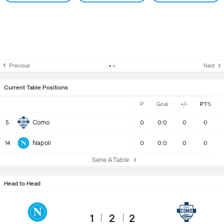
Previous
Next
Current Table Positions
P
Goal
+/-
PTS
Como
5
0
0:0
0
0
Napoli
14
0
0:0
0
0
Serie A Table
Head to Head
1
2
2