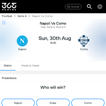
My Scores
Football
Serie A
Napoli Vs Como
Napoli Vs Como
Italy, Serie A, Round 2
Sun, 30th Aug
16:30
Napoli
Como
Match
Head to Head
Predictions
Who will win?
Napoli
Draw
Como