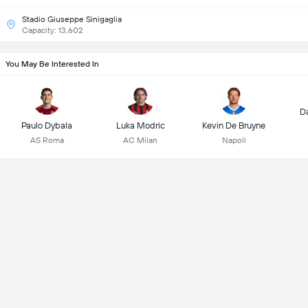
Stadio Giuseppe Sinigaglia
Capacity: 13,602
You May Be Interested In
D
Paulo Dybala
Luka Modric
Kevin De Bruyne
AS Roma
AC Milan
Napoli