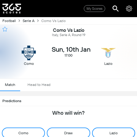
My Scores
Football
Serie A
Como Vs Lazio
Como Vs Lazio
Italy, Serie A, Round 19
Sun, 10th Jan
17:00
Como
Lazio
Match
Head to Head
Predictions
Who will win?
Como
Draw
Lazio