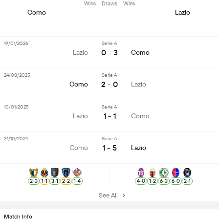
Wins
Draws
Wins
Como
Lazio
19/01/2026
Serie A
0 - 3
Lazio
Como
24/08/2025
Serie A
2 - 0
Como
Lazio
10/01/2025
Serie A
1 - 1
Lazio
Como
31/10/2024
Serie A
1 - 5
Como
Lazio
2
-
3
1
-
1
3
-
1
2
-
2
1
-
4
4
-
0
1
-
2
6
-
3
6
-
0
2
-
1
See All
Match Info