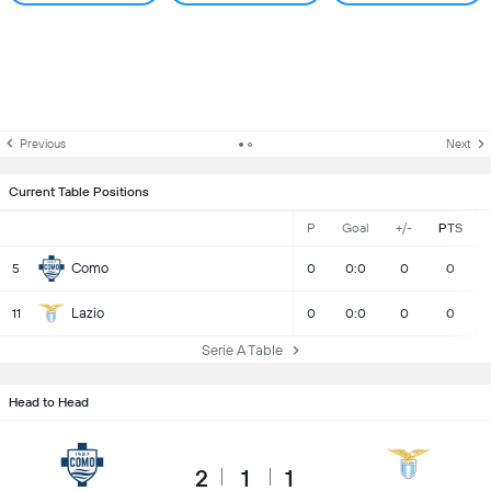
Previous
Next
Current Table Positions
P
Goal
+/-
PTS
Como
5
0
0:0
0
0
Lazio
11
0
0:0
0
0
Serie A Table
Head to Head
2
1
1