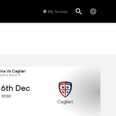
My Scores
ina Vs Cagliari
 Serie A, Round 14
 6th Dec
17:00
Cagliari