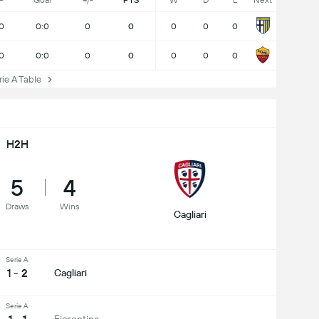
P
Goal
+/-
PTS
W
D
L
Next
0
0:0
0
0
0
0
0
0
0:0
0
0
0
0
0
e A Table
H2H
5
4
Draws
Wins
Cagliari
Serie A
1 - 2
Cagliari
Serie A