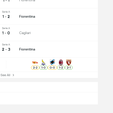
1 - 1
Fiorentina
Serie A
1 - 2
Fiorentina
Serie A
1 - 0
Cagliari
Serie A
2 - 3
Fiorentina
2
-
2
1
-
0
0
-
0
1
-
2
2
-
1
ee All