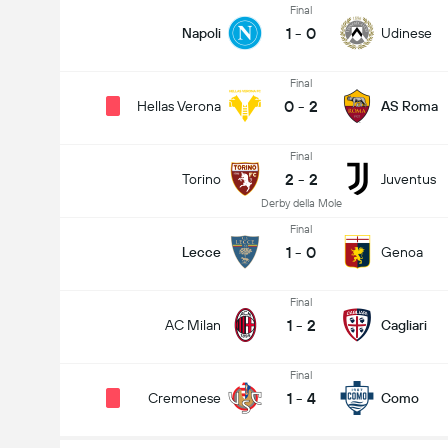
Final
1
-
0
Napoli
Udinese
Final
0
-
2
Hellas Verona
AS Roma
Final
2
-
2
Torino
Juventus
Derby della Mole
Final
1
-
0
Lecce
Genoa
Final
1
-
2
AC Milan
Cagliari
Final
1
-
4
Cremonese
Como