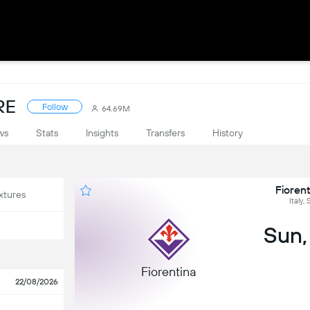
RE
Follow
64.69M
ws
Stats
Insights
Transfers
History
Fiorent
xtures
Italy,
Sun,
Fiorentina
22/08/2026