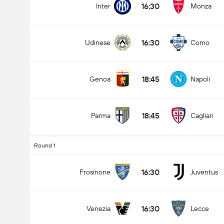
16:30
Inter
Monza
16:30
Udinese
Como
Total Goals In Match (2.5)
18:45
Genoa
Napoli
Under
Over
18:45
Parma
Cagliari
Round 1
16:30
Frosinone
Juventus
16:30
Venezia
Lecce