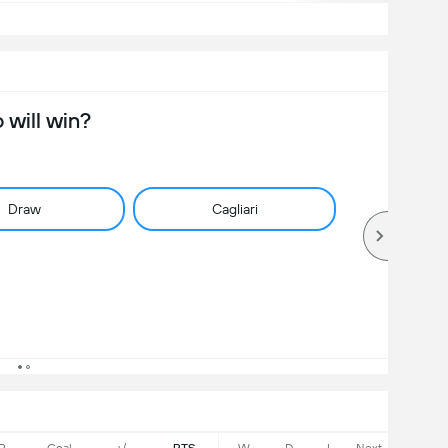
will win?
Draw
Cagliari