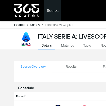
Scores
Football
Serie A
Fiorentina Vs Cagliari
ITALY SERIE A: LIVESCO
Details
Matches
Table
Ne
Scores Overview
Results
Fi
Schedule
Round 1