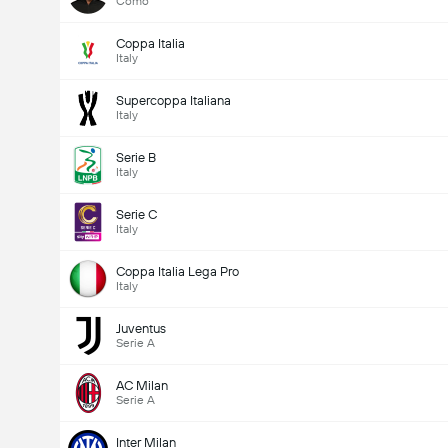
Como
Coppa Italia
Italy
Supercoppa Italiana
Italy
Serie B
Italy
Serie C
Italy
Coppa Italia Lega Pro
Italy
Juventus
Serie A
AC Milan
Serie A
Inter Milan