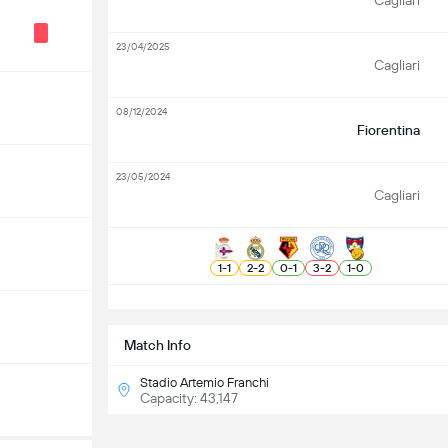
Cagliari
23/04/2025
Cagliari
08/12/2024
Fiorentina
23/05/2024
Cagliari
1
-
1
2
-
2
0
-
1
3
-
2
1
-
0
S
Match Info
Stadio Artemio Franchi
Capacity: 43,147