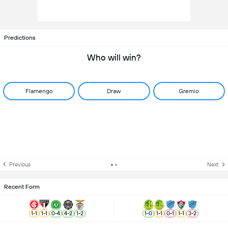
Predictions
Who will win?
Flamengo
Draw
Gremio
Previous
Next
Recent Form
1
-
1
1
-
1
0
-
4
4
-
2
1
-
2
1
-
0
1
-
1
0
-
1
1
-
1
3
-
2