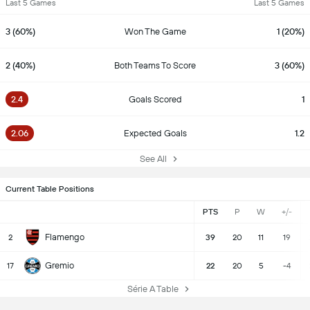
Last 5 Games
Last 5 Games
3 (60%)
Won The Game
1 (20%)
2 (40%)
Both Teams To Score
3 (60%)
2.4
Goals Scored
1
2.06
Expected Goals
1.2
See All
Current Table Positions
PTS
P
W
+/-
Flamengo
2
39
20
11
19
Gremio
17
22
20
5
-4
Série A Table