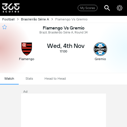
My Scores
Football
Brasileirão Série A
Flamengo Vs Gremio
Flamengo Vs Gremio
Brazil, Brasileirão Série A, Round 34
Wed, 4th Nov
17:00
Flamengo
Gremio
Match
Stats
Head to Head
Ad