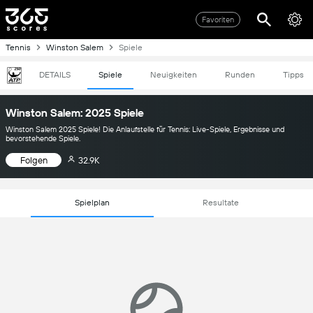
Favoriten
Tennis
Winston Salem
Spiele
DETAILS
Spiele
Neuigkeiten
Runden
Tipps
Winston Salem: 2025 Spiele
Winston Salem 2025 Spiele! Die Anlaufstelle für Tennis: Live-Spiele, Ergebnisse und
bevorstehende Spiele.
Folgen
32.9K
Spielplan
Resultate