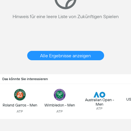
Hinweis für eine leere Liste von Zukünftigen Spielen
Alle Ergebnisse anzeigen
Das könnte Sie interessieren
US
Australian Open -
Men
Roland Garros - Men
Wimbledon - Men
ATP
ATP
ATP