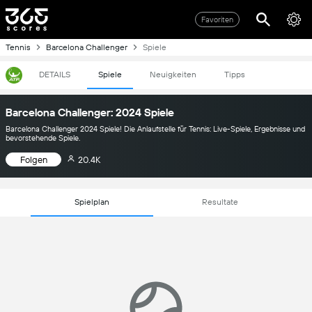
Favoriten
Tennis
Barcelona Challenger
Spiele
DETAILS
Spiele
Neuigkeiten
Tipps
Barcelona Challenger: 2024 Spiele
Barcelona Challenger 2024 Spiele! Die Anlaufstelle für Tennis: Live-Spiele, Ergebnisse und
bevorstehende Spiele.
Folgen
20.4K
Spielplan
Resultate