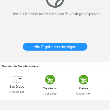
Hinweis für eine leere Liste von Zukünftigen Spielen
Alle Ergebnisse anzeigen
Das könnte Sie interessieren
San Diego
Sao Paulo
Oeiras
Challenger
Challenger
Challenger