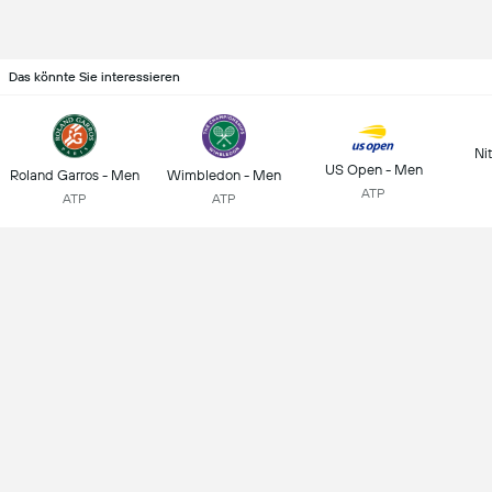
Das könnte Sie interessieren
Ni
US Open - Men
Roland Garros - Men
Wimbledon - Men
ATP
ATP
ATP