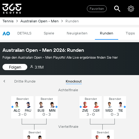
Favoriten
Tennis
Australian Open - Men
Runden
DETAILS
Spiele
Neuigkeiten
Runden
Tipps
Australian Open - Men 2026: Runden
Folge den Australian Open - Men Playoffs! Alle Live ergebnisse finden Sie hier
Folgen
3.11M
Dritte Runde
Knockout
Achtelfinale
Beendet
Beendet
Beendet
Beendet
ALC
PAU
BUB
MIN
ZVE
CER
MED
TIE
3 - 0
0 - 3
3 - 0
0 - 3
Viertelfinale
Beendet
Beendet