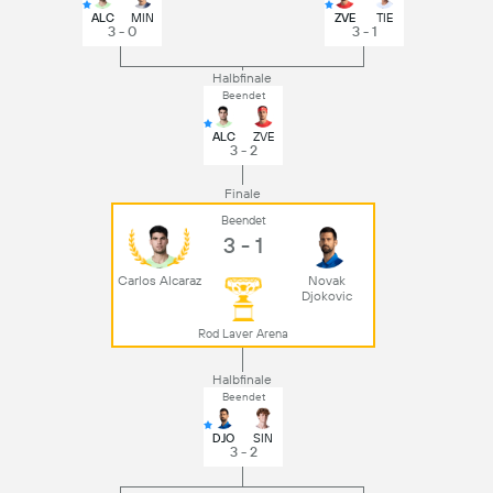
ALC
MIN
ZVE
TIE
3 - 0
3 - 1
Halbfinale
Beendet
ALC
ZVE
3 - 2
Finale
Beendet
3 - 1
Carlos Alcaraz
Novak
Djokovic
Rod Laver Arena
Halbfinale
Beendet
DJO
SIN
3 - 2