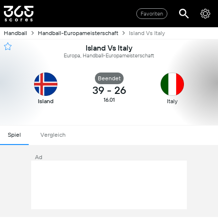
Favoriten
Handball
Handball-Europameisterschaft
Island Vs Italy
Island Vs Italy
Europa, Handball-Europameisterschaft
Beendet
39
-
26
16.01
Island
Italy
Spiel
Vergleich
Ad