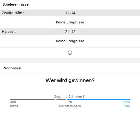
Spielereignisse
18 - 14
Zweite Hälfte
Keine Ereignisse
21 - 12
Halbzeit
Keine Ereignisse
Prognosen
Wer wird gewinnen?
Gesamte Stimmen 111
38%
9%
53%
Island
Unentschieden
Italy