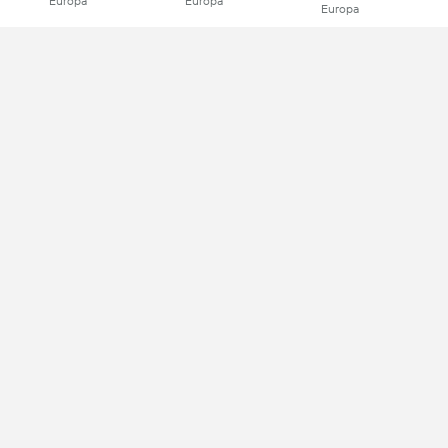
Europa
Europa
Europa