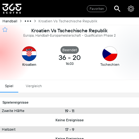
Favoriten
Handball
Kroatien Vs Tschechische Republik
Kroatien Vs Tschechische Republik
Europa, Handball-Europameisterschaft - Qualification Phase 2
Beendet
36
-
20
16.03
Kroatien
Tschechien
Spiel
Vergleich
Spielereignisse
19 - 11
Zweite Hälfte
Keine Ereignisse
17 - 9
Halbzeit
Keine Ereignisse