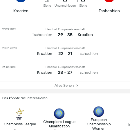
3
0
0
Siege
Unentschieden
Siege
Kroatien
Tschechien
12.03.2025
Handball-Europameisterschaft
29 - 35
Tschechien
Kroatien
20.01.2020
Handball-Europameisterschaft
22 - 21
Kroatien
Tschechien
26.01.2018
Handball-Europameisterschaft
28 - 27
Kroatien
Tschechien
Alles Sehen
Das könnte Sie interessieren
European
Champions League
Champions League
Championship
I
Qualification
Women