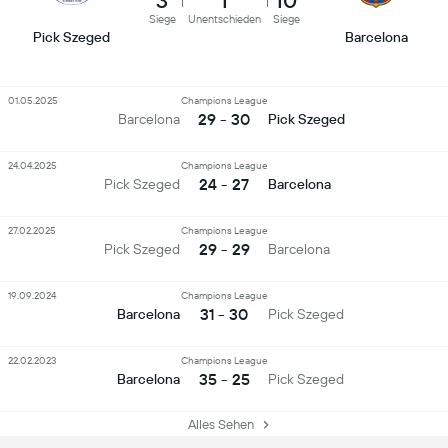
3
1
10
Siege
Unentschieden
Siege
Pick Szeged
Barcelona
01.05.2025
Champions League
29 - 30
Barcelona
Pick Szeged
24.04.2025
Champions League
24 - 27
Pick Szeged
Barcelona
27.02.2025
Champions League
29 - 29
Pick Szeged
Barcelona
19.09.2024
Champions League
31 - 30
Barcelona
Pick Szeged
22.02.2023
Champions League
35 - 25
Barcelona
Pick Szeged
Alles Sehen