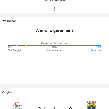
Prognosen
Wer wird gewinnen?
Gesamte Stimmen 345
10%
10%
80%
Pick Szeged
Unentschieden
Barcelona
Vergleich