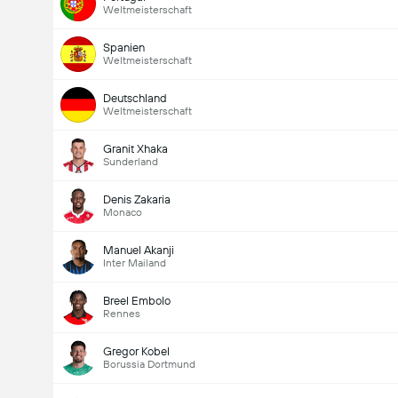
Weltmeisterschaft
Spanien
Weltmeisterschaft
Deutschland
Weltmeisterschaft
Granit Xhaka
Sunderland
Denis Zakaria
Monaco
Manuel Akanji
Inter Mailand
Breel Embolo
Rennes
Gregor Kobel
Borussia Dortmund