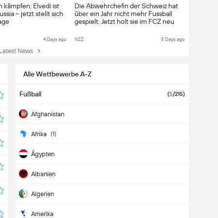
n kämpfen: Elvedi ist
Die Abwehrchefin der Schweiz hat
ssia – jetzt stellt sich
über ein Jahr nicht mehr Fussball
age
gespielt. Jetzt holt sie im FCZ neu
Anlauf
4 Days ago
NZZ
5 Days ago
atest News
Alle Wettbewerbe A-Z
Fußball
(
5
/215)
Afghanistan
Afrika
(1)
Ägypten
Albanien
Algerien
Amerika