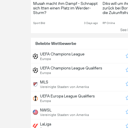
Musah macht ihm Dampf - Schnappt
Diks will um ih
sich Itten einen Platz im Werder-
zurück bei Boru
Sturm?
die Zukunftsfr
Sport Bild
3 Days ago
RP Online
See L
Beliebte Wettbewerbe
UEFA Champions League
Europa
UEFA Champions League Qualifiers
Europa
MLS
Vereinigte Staaten von Amerika
UEFA Europa League Qualifiers
Europa
NWSL
Vereinigte Staaten von Amerika
LaLiga