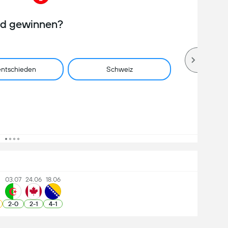
rd gewinnen?
ntschieden
Schweiz
03.07
24.06
18.06
2
-
0
2
-
1
4
-
1