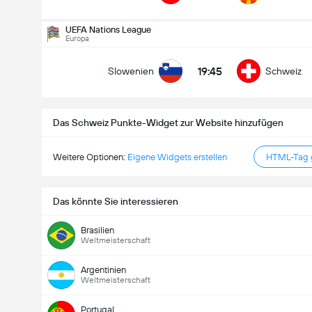
Gesamtanzahl Tore im Spiel (2.5)
UEFA Nations League
Europa
19:45
Slowenien
Schweiz
Unter
Über
Das Schweiz Punkte-Widget zur Website hinzufügen
Weitere Optionen:
Eigene Widgets erstellen
HTML-Tag g
Das könnte Sie interessieren
Brasilien
Weltmeisterschaft
Argentinien
Weltmeisterschaft
Portugal