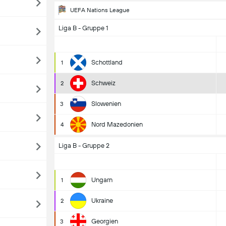
UEFA Nations League
Liga B - Gruppe 1
Schottland
1
Schweiz
2
Slowenien
3
Nord Mazedonien
4
Liga B - Gruppe 2
Ungarn
1
Ukraine
2
Georgien
3