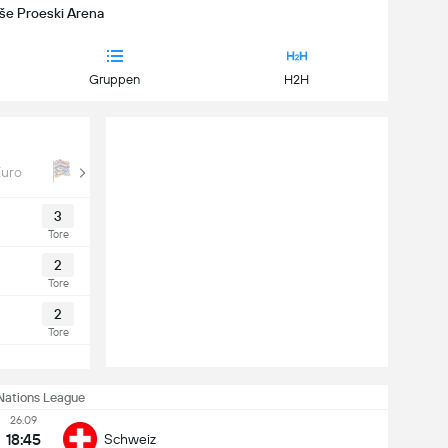
oše Proeski Arena
Gruppen
H2H
Euro
UEFA Nations League
Euro Qual
3
Tore
2
Tore
2
Tore
Nations League
26.09
18:45
Schweiz