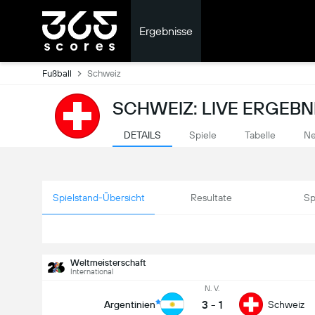
Ergebnisse
Fußball
Schweiz
SCHWEIZ: LIVE ERGEBN
DETAILS
Spiele
Tabelle
Ne
Spielstand-Übersicht
Resultate
Sp
Weltmeisterschaft
International
N. V.
3
-
1
Argentinien
Schweiz