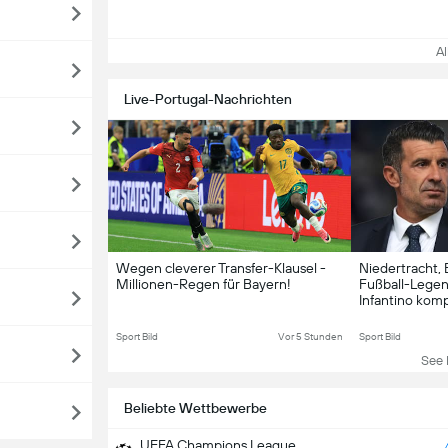
All
Live-Portugal-Nachrichten
Wegen cleverer Transfer-Klausel -
Niedertracht, 
Millionen-Regen für Bayern!
Fußball-Legend
Infantino komp
Sport Bild
Vor 5 Stunden
Sport Bild
See L
Beliebte Wettbewerbe
UEFA Champions League