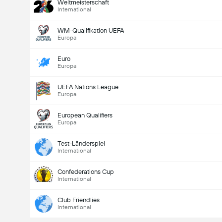
Weltmeisterschaft
International
WM-Qualifikation UEFA
Europa
Euro
Europa
UEFA Nations League
Europa
European Qualifiers
Europa
Test-Länderspiel
International
Confederations Cup
International
Club Friendlies
International