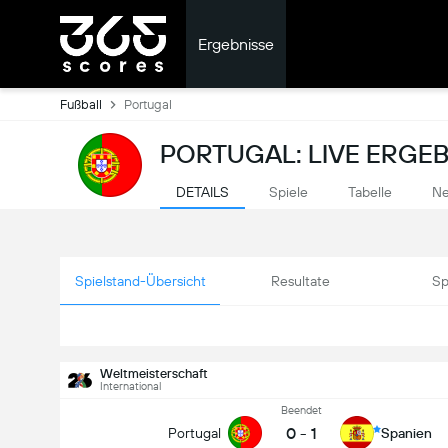
Ergebnisse
Fußball
Portugal
PORTUGAL: LIVE ERGEB
DETAILS
Spiele
Tabelle
Ne
Spielstand-Übersicht
Resultate
Sp
Weltmeisterschaft
International
Beendet
0
-
1
Portugal
Spanien