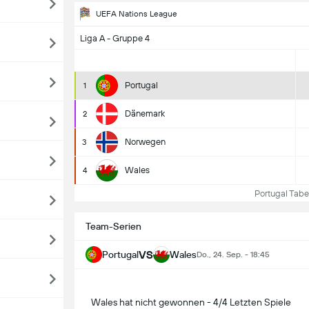
UEFA Nations League
Liga A - Gruppe 4
Portugal
1
Dänemark
2
Norwegen
3
Wales
4
Portugal Tabel
Team-Serien
VS
Portugal
Wales
Do., 24. Sep. - 18:45
Wales hat nicht gewonnen - 4/4 Letzten Spiele