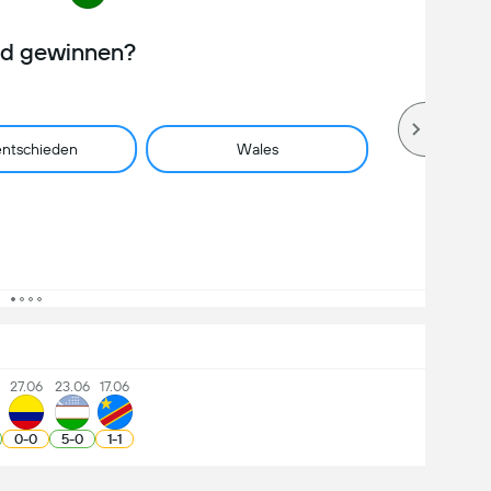
rd gewinnen?
ntschieden
Wales
27.06
23.06
17.06
0
-
0
5
-
0
1
-
1