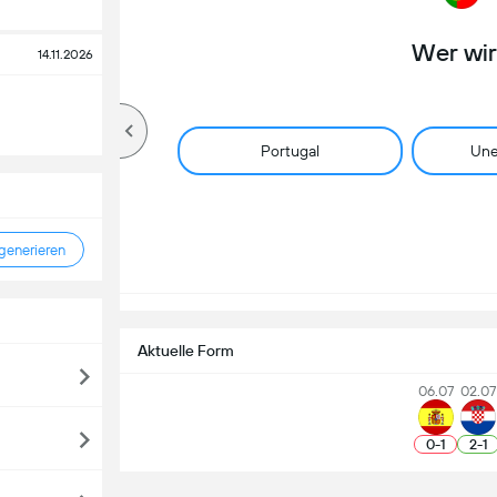
Wer wi
14.11.2026
Portugal
Une
enerieren
Aktuelle Form
06.07
02.07
0
-
1
2
-
1