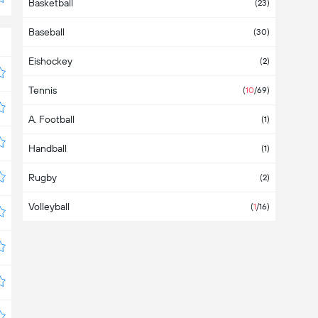
Basketball
Armenien
(
2
/2)
(23)
Baseball
Aruba
(30)
Eishockey
Aserbaidschan
(2)
Tennis
Asien
(2)
(
10
/69)
A. Football
Äthiopien
(1)
Handball
Australien
(1)
Rugby
Bahamas
(2)
Volleyball
Bahrein
(
1
/16)
Bangladesch
Barbados
Belgien
(1)