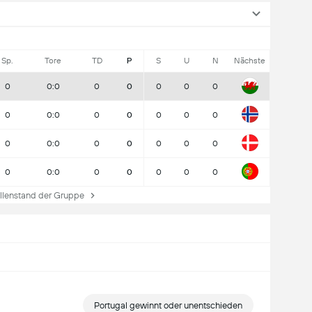
Sp.
Tore
TD
P
S
U
N
Nächste
0
0:0
0
0
0
0
0
0
0:0
0
0
0
0
0
0
0:0
0
0
0
0
0
0
0:0
0
0
0
0
0
lenstand der Gruppe
Portugal gewinnt oder unentschieden