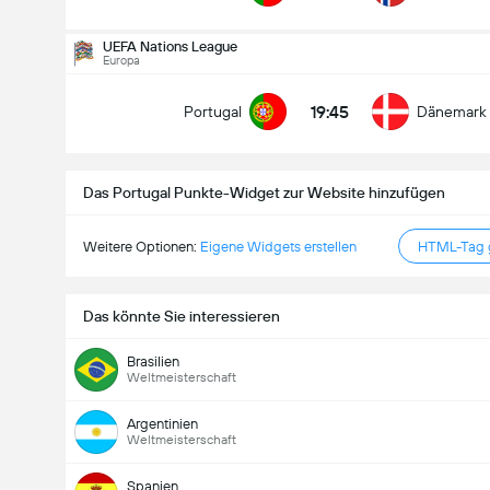
Gesamtanzahl Tore im Spiel (2.5)
UEFA Nations League
Europa
19:45
Portugal
Dänemark
Unter
Über
Das Portugal Punkte-Widget zur Website hinzufügen
Weitere Optionen:
Eigene Widgets erstellen
HTML-Tag g
Das könnte Sie interessieren
Brasilien
Weltmeisterschaft
Argentinien
Weltmeisterschaft
Spanien