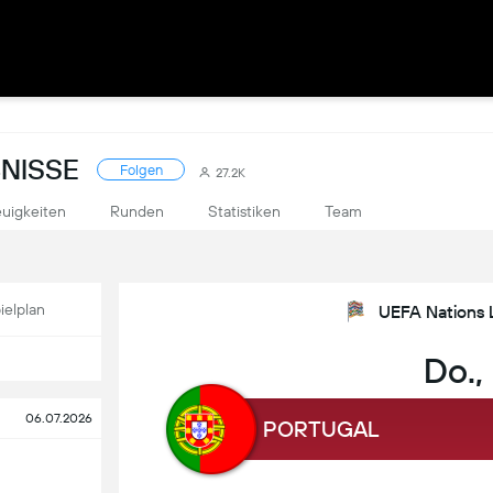
NISSE
Folgen
27.2K
uigkeiten
Runden
Statistiken
Team
ielplan
UEFA Nations 
Do.,
06.07.2026
PORTUGAL