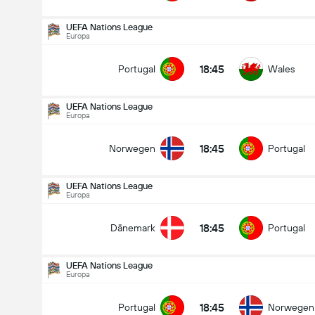
UEFA Nations League
Europa
18:45
Portugal
Wales
UEFA Nations League
Europa
18:45
Norwegen
Portugal
UEFA Nations League
Europa
18:45
Dänemark
Portugal
UEFA Nations League
Europa
UEFA Nations League
27.09
18:45
Portugal
Norwegen
18:45
Norwegen
Portugal