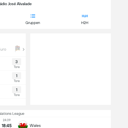
tádio José Alvalade
Gruppen
H2H
Euro
UEFA Nations League
Euro Qual
3
Tore
1
Tore
1
Tore
Nations League
24.09
18:45
Wales