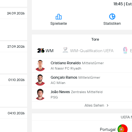
18:45 | Es
24.09.2026
Spielseite
Statistiken
Tore
27.09.2026
WM
WM-Qualifikation UEFA
Cristiano Ronaldo
Mittelstürmer
Al Nassr FC Riyadh
Gonçalo Ramos
Mittelstürmer
01.10.2026
AC Milan
João Neves
Zentrales Mittelfeld
PSG
Alles Sehen
04.10.2026
UEFA 
Portugal