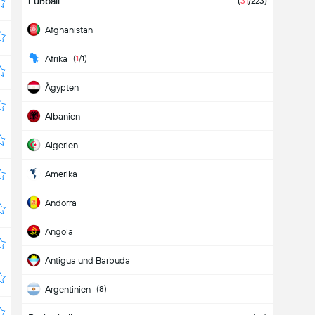
Fußball
(
31
/223)
Afghanistan
Afrika
(
1
/1)
Ägypten
Albanien
Algerien
Amerika
Andorra
Angola
Antigua und Barbuda
Argentinien
(8)