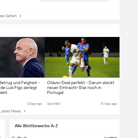
es Sehen
Betrug und Feigheit -
Otávio-Deal perfekt - Darum steckt
e Luis Figo zerlegt
neuer Eintracht-Star noch in
lett
Portugal
2 Days ago
Sport Bild
10 Days ago
atest News
Alle Wettbewerbe A-Z