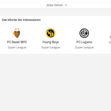
Alles Sehen
Das könnte Sie interessieren
FC Basel 1893
Young Boys
FC Lugano
S
Super League
Super League
Super League