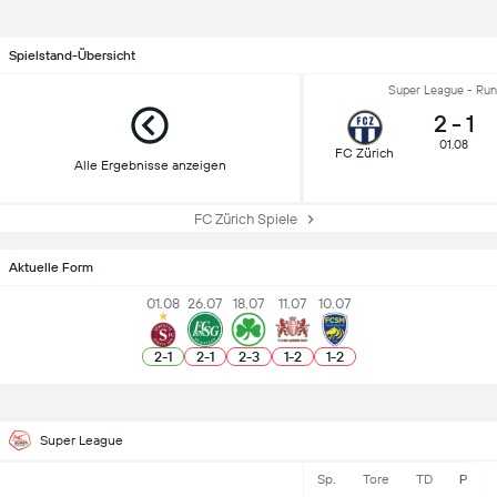
Spielstand-Übersicht
Super League - Run
2
-
1
01.08
FC Zürich
Alle Ergebnisse anzeigen
FC Zürich Spiele
Aktuelle Form
01.08
26.07
18.07
11.07
10.07
2
-
1
2
-
1
2
-
3
1
-
2
1
-
2
Super League
Sp.
Tore
TD
P