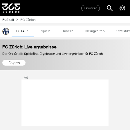
Favoriten
Fußball
FC Zürich
DETAILS
Spiele
Tabelle
Neuigkeiten
Statistik
FC Zürich: Live ergebnisse
Der Ort für alle Spielpläne, Ergebnisse und Live ergebnisse für FC Zürich
Folgen
Ad