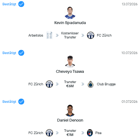
Bestätigt
13.07.2026
Kevin Spadanuda
Kostenloser
Arbeitslos
FC Zürich
Transfer
Bestätigt
10.07.2026
Cheveyo Tsawa
Transfer
FC Zürich
Club Brugge
€6M
Bestätigt
01.07.2026
Daniel Denoon
Transfer
FC Zürich
Pisa
€1M