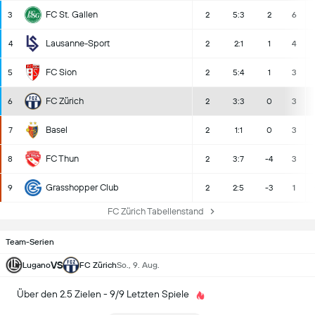
FC St. Gallen
3
2
5:3
2
6
Lausanne-Sport
4
2
2:1
1
4
FC Sion
5
2
5:4
1
3
FC Zürich
6
2
3:3
0
3
Basel
7
2
1:1
0
3
FC Thun
8
2
3:7
-4
3
Grasshopper Club
9
2
2:5
-3
1
FC Zürich Tabellenstand
Team-Serien
VS
Lugano
FC Zürich
So., 9. Aug.
Über den 2.5 Zielen - 9/9 Letzten Spiele