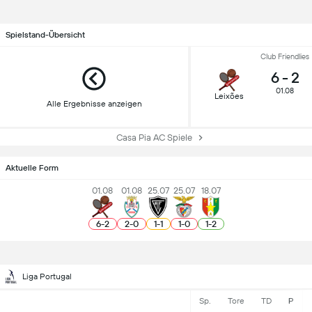
Spielstand-Übersicht
Club Friendlies
6
-
2
01.08
Leixões
Alle Ergebnisse anzeigen
Casa Pia AC Spiele
Aktuelle Form
01.08
01.08
25.07
25.07
18.07
6
-
2
2
-
0
1
-
1
1
-
0
1
-
2
Liga Portugal
Sp.
Tore
TD
P