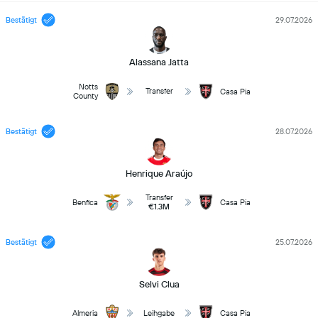
Bestätigt
29.07.2026
Alassana Jatta
Notts
Transfer
Casa Pia
County
Bestätigt
28.07.2026
Henrique Araújo
Transfer
Benfica
Casa Pia
€1.3M
Bestätigt
25.07.2026
Selvi Clua
Almeria
Leihgabe
Casa Pia