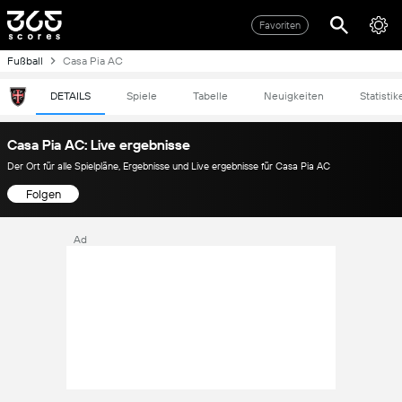
Favoriten
Fußball
Casa Pia AC
DETAILS
Spiele
Tabelle
Neuigkeiten
Statistik
Casa Pia AC: Live ergebnisse
Der Ort für alle Spielpläne, Ergebnisse und Live ergebnisse für Casa Pia AC
Folgen
Ad