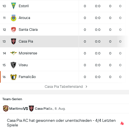
Estoril
10
0
0:0
0
0
Arouca
11
0
0:0
0
0
Santa Clara
12
0
0:0
0
0
Casa Pia
13
0
0:0
0
0
Moreirense
14
0
0:0
0
0
Viseu
15
0
0:0
0
0
Famalicão
16
0
0:0
0
0
Casa Pia Tabellenstand
Team-Serien
VS
Maritimo
Casa Pia
Sa., 8. Aug.
Casa Pia AC hat gewonnen oder unentschieden - 4/4 Letzten
Spiele