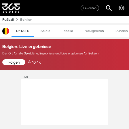
Favoriten
Fußball
Belgien
DETAILS
Spiele
Tabelle
Neuigkeiten
Runden
Belgien: Live ergebnisse
Der Ort für alle Spielpläne, Ergebnisse und Live ergebnisse für Belgien
Folgen
10.4K
Ad