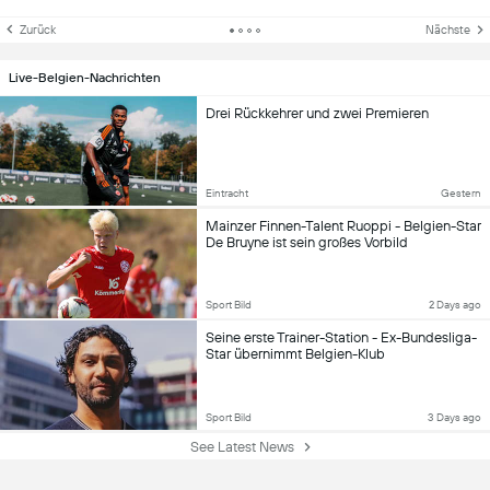
Zurück
Nächste
Live-Belgien-Nachrichten
Drei Rückkehrer und zwei Premieren
Eintracht
Gestern
Mainzer Finnen-Talent Ruoppi - Belgien-Star
De Bruyne ist sein großes Vorbild
Sport Bild
2 Days ago
Seine erste Trainer-Station - Ex-Bundesliga-
Star übernimmt Belgien-Klub
Sport Bild
3 Days ago
See Latest News