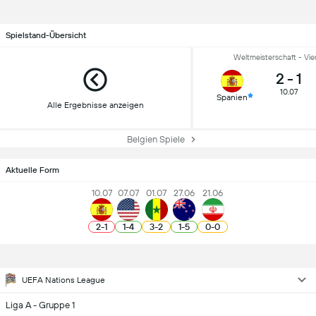
Spielstand-Übersicht
Weltmeisterschaft - Vier
2
-
1
10.07
Spanien
Alle Ergebnisse anzeigen
Belgien Spiele
Aktuelle Form
10.07
07.07
01.07
27.06
21.06
2
-
1
1
-
4
3
-
2
1
-
5
0
-
0
UEFA Nations League
Liga A - Gruppe 1