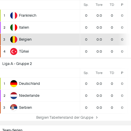
Sp.
Tore
TD
P
Frankreich
1
0
0:0
0
0
Italien
2
0
0:0
0
0
Belgien
3
0
0:0
0
0
Türkei
4
0
0:0
0
0
Liga A - Gruppe 2
Sp.
Tore
TD
P
Deutschland
1
0
0:0
0
0
Niederlande
2
0
0:0
0
0
Serbien
3
0
0:0
0
0
Belgien Tabellenstand der Gruppe
Team-Serien