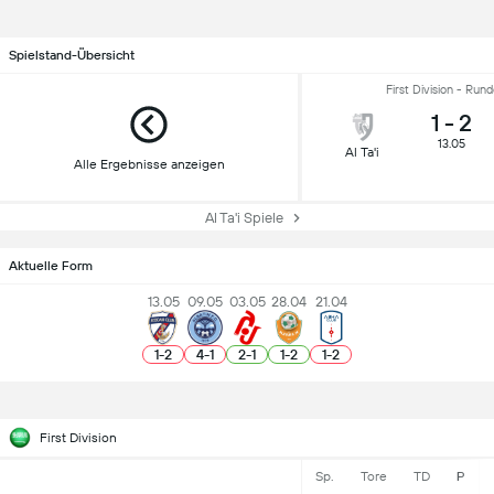
Spielstand-Übersicht
First Division - Run
1
-
2
13.05
Al Ta'i
Alle Ergebnisse anzeigen
Al Ta'i Spiele
Aktuelle Form
13.05
09.05
03.05
28.04
21.04
1
-
2
4
-
1
2
-
1
1
-
2
1
-
2
First Division
Sp.
Tore
TD
P