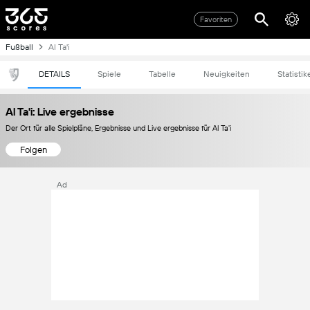
Favoriten
Fußball
Al Ta'i
DETAILS
Spiele
Tabelle
Neuigkeiten
Statistik
Al Ta'i: Live ergebnisse
Der Ort für alle Spielpläne, Ergebnisse und Live ergebnisse für Al Ta'i
Folgen
Ad