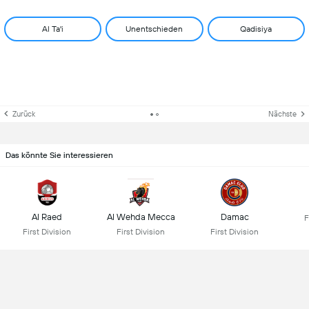
Al Ta'i
Unentschieden
Qadisiya
Zurück
Nächste
Das könnte Sie interessieren
Al Raed
Al Wehda Mecca
Damac
F
First Division
First Division
First Division