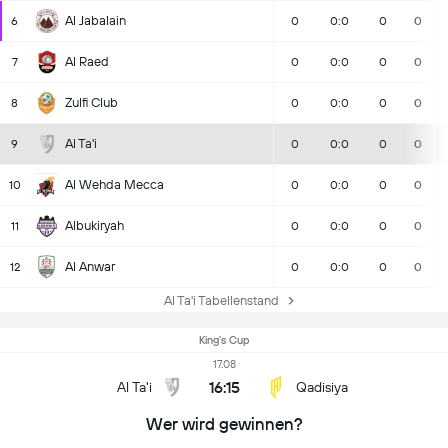
Al Jabalain
6
0
0:0
0
0
Al Raed
7
0
0:0
0
0
Zulfi Club
8
0
0:0
0
0
Al Ta'i
9
0
0:0
0
0
Al Wehda Mecca
10
0
0:0
0
0
Albukiryah
11
0
0:0
0
0
Al Anwar
12
0
0:0
0
0
Al Ta'i Tabellenstand
King's Cup
17.08
16:15
Al Ta'i
Qadisiya
Wer wird gewinnen?