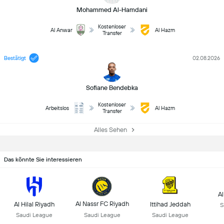
Mohammed Al-Hamdani
Kostenloser
Al Anwar
Al Hazm
Transfer
Bestätigt
02.08.2026
Sofiane Bendebka
Kostenloser
Arbeitslos
Al Hazm
Transfer
Alles Sehen
Das könnte Sie interessieren
Al
Al Nassr FC Riyadh
Al Hilal Riyadh
Ittihad Jeddah
S
Saudi League
Saudi League
Saudi League