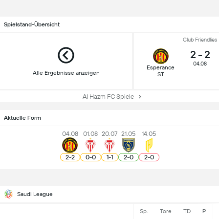
Spielstand-Übersicht
Club Friendlies
2
-
2
04.08
Esperance
Alle Ergebnisse anzeigen
ST
Al Hazm FC Spiele
Aktuelle Form
04.08
01.08
20.07
21.05
14.05
2
-
2
0
-
0
1
-
1
2
-
0
2
-
0
Saudi League
Sp.
Tore
TD
P