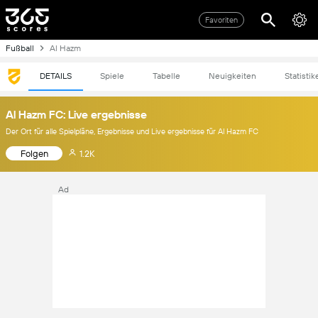
Favoriten
Fußball
Al Hazm
DETAILS
Spiele
Tabelle
Neuigkeiten
Statistik
Al Hazm FC: Live ergebnisse
Der Ort für alle Spielpläne, Ergebnisse und Live ergebnisse für Al Hazm FC
Folgen
1.2K
Ad