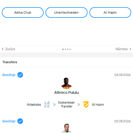
Abha Club
Unentschieden
Al Hazm
Zurück
Nächste
Transfers
Bestätigt
04.08.2026
Afimico Pululu
Kostenloser
Arbeitslos
Al Hazm
Transfer
Bestätigt
02.08.2026