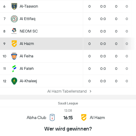
Al-Taawon
6
0
0:0
0
0
Al Ettifaq
7
0
0:0
0
0
NEOM SC
8
0
0:0
0
0
Al Hazm
9
0
0:0
0
0
Al Feiha
10
0
0:0
0
0
Al Fateh
11
0
0:0
0
0
Al-Khaleej
12
0
0:0
0
0
Al Hazm Tabellenstand
Saudi League
13.08
16:15
Abha Club
Al Hazm
Wer wird gewinnen?