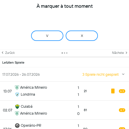
À marquer à tout moment
V
X
Zurück
Nächste
Letzten Spiele
17.07.2026 - 26.07.2026
3 Spiele nicht gespielt
América Mineiro
1
13.07
21
6.3
Londrina
1
Cuiabá
1
02.07
81
6.7
América Mineiro
0
Operário-PR
1