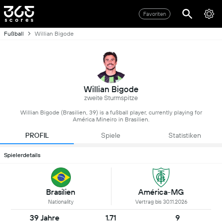
Favoriten
Fußball
Willian Bigode
Willian Bigode
zweite Sturmspitze
Willian Bigode (Brasilien, 39) is a fußball player, currently playing for
América Mineiro in Brasilien.
PROFIL
Spiele
Statistiken
Spielerdetails
Brasilien
América-MG
Nationality
Vertrag bis 30.11.2026
39 Jahre
1.71
9