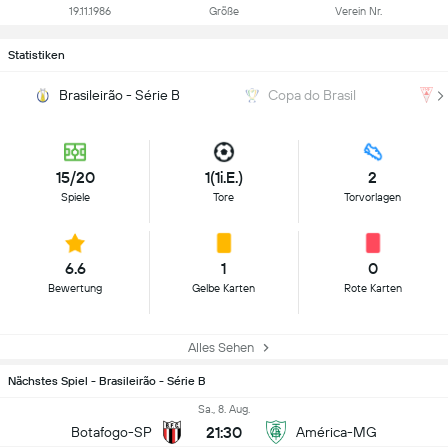
19.11.1986
Größe
Verein Nr.
Statistiken
Brasileirão - Série B
Copa do Brasil
15/20
1(1i.E.)
2
Spiele
Tore
Torvorlagen
6.6
1
0
Bewertung
Gelbe Karten
Rote Karten
Alles Sehen
Nächstes Spiel - Brasileirão - Série B
Sa., 8. Aug.
21:30
Botafogo-SP
América-MG