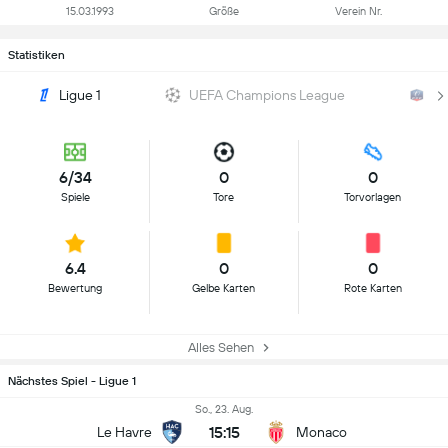
15.03.1993
Größe
Verein Nr.
Statistiken
Ligue 1
UEFA Champions League
Co
6/34
0
0
Spiele
Tore
Torvorlagen
6.4
0
0
Bewertung
Gelbe Karten
Rote Karten
Alles Sehen
Nächstes Spiel - Ligue 1
So., 23. Aug.
15:15
Le Havre
Monaco