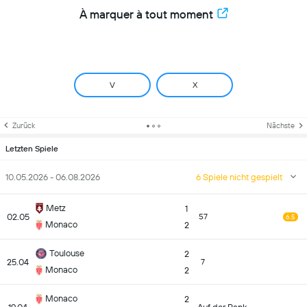
À marquer à tout moment
V
X
Zurück
Nächste
Letzten Spiele
10.05.2026 - 06.08.2026
6 Spiele nicht gespielt
Metz
1
02.05
57
6.5
Monaco
2
Toulouse
2
25.04
7
Monaco
2
Monaco
2