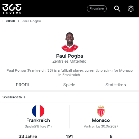
Favoriten
Fußball
Paul Pogba
Paul Pogba
Zentrales Mittelfeld
Paul Pogba (Frankreich, 33) is a fußball player, currently playing for Monaco
in Frankreich.
PROFIL
Spiele
Statistiken
Spielerdetails
Frankreich
Monaco
Spiele(91) Tore (11)
Vertrag bis 30.06.2027
33 Jahre
1.91
8