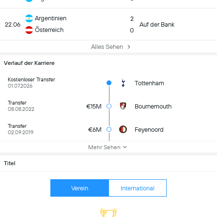
Argentinien
2
22.06
Auf der Bank
Österreich
0
Alles Sehen
Verlauf der Karriere
Kostenloser Transfer
Tottenham
01.07.2026
Transfer
€15M
Bournemouth
08.08.2022
Transfer
€6M
Feyenoord
02.09.2019
Mehr Sehen
Titel
Verein
International