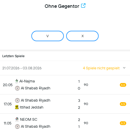
Ohne Gegentor
V
X
Letzten Spiele
21.07.2026 - 03.08.2026
4 Spiele nicht gespielt
Al-Najma
1
20.05
90
6.6
Al Shabab Riyadh
0
Al Shabab Riyadh
3
17.05
90
6.5
Ittihad Jeddah
2
NEOM SC
2
11.05
90
6.3
Al Shabab Riyadh
1