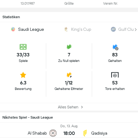
13.01.1987
Größe
Verein Nr.
Statistiken
Saudi League
King's Cup
Gulf Club
33/33
7
83
Spiele
Zu Null spielen
Gehalten
6.3
1/12
53
Bewertung
Gehaltene Elfmeter
Tore erhalten
Alles Sehen
Nächstes Spiel - Saudi League
Do., 13. Aug.
18:00
Al Shabab
Qadisiya