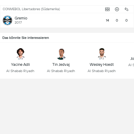
CONMEBOL Libertadores (Südamerika)
Gremio
14
0
0
2017
Das könnte Sie interessieren
Jo
Yacine Adli
Tin Jedvaj
Wesley Hoedt
Al 
Al Shabab Riyadh
Al Shabab Riyadh
Al Shabab Riyadh