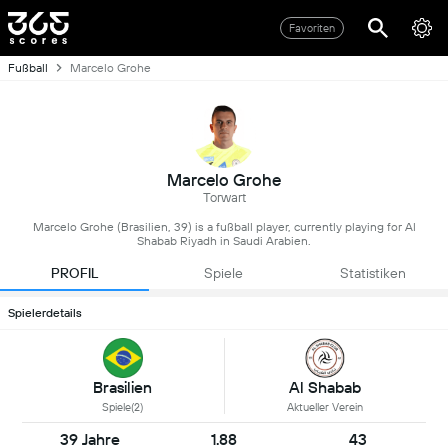
Favoriten
Fußball
Marcelo Grohe
Marcelo Grohe
Torwart
Marcelo Grohe (Brasilien, 39) is a fußball player, currently playing for Al
Shabab Riyadh in Saudi Arabien.
PROFIL
Spiele
Statistiken
Spielerdetails
Al Shabab
Brasilien
Aktueller Verein
Spiele(2)
39 Jahre
1.88
43