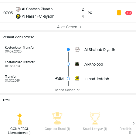
Al Shabab Riyadh
2
07.05
90
4.0
Al Nassr FC Riyadh
4
Alles Sehen
Verlauf der Karriere
Kostenloser Transfer
Al Shabab Riyadh
09.09.2025
Kostenloser Transfer
Al-Kholood
18.07.2024
Transfer
€4M
Ittihad Jeddah
01.07.2019
Mehr Sehen
Titel
 CONMEBOL 
 Copa do Brasil (1) 
 Saudi League (1) 
 Brasileirão 
Libertadores (1) 
B (1)