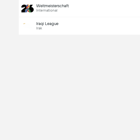
Weltmeisterschaft
International
Iraqi League
Irak
Last Goalscorer
V
X