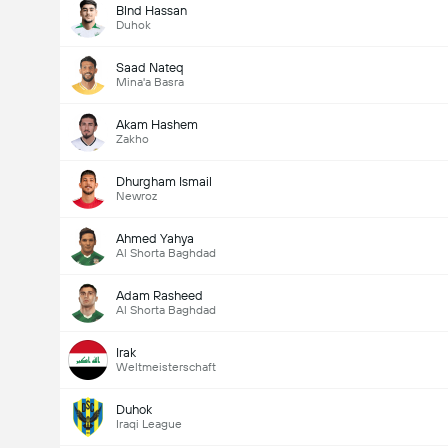
Blnd Hassan
Duhok
Saad Nateq
Mina'a Basra
Akam Hashem
Zakho
Dhurgham Ismail
Newroz
Ahmed Yahya
Al Shorta Baghdad
Adam Rasheed
Al Shorta Baghdad
Irak
Weltmeisterschaft
Duhok
Iraqi League