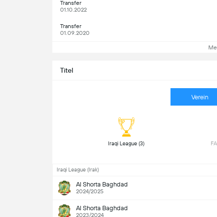
Transfer
01.10.2022
Transfer
01.09.2020
Me
Titel
Verein
 Iraqi League (3) 
Iraqi League (Irak)
Al Shorta Baghdad
2024/2025
Al Shorta Baghdad
2023/2024