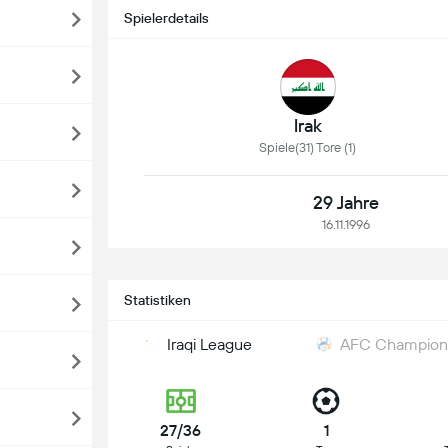
Spielerdetails
Irak
Spiele(31) Tore (1)
29 Jahre
16.11.1996
Statistiken
Iraqi League
AFC Champions
27/36
1