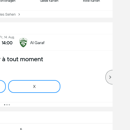
Torvorlagen
Gelbe Karten
Rote Karten
es Sehen
Fr., 14. Aug.
14:00
Al Garaf
 à tout moment
X
5