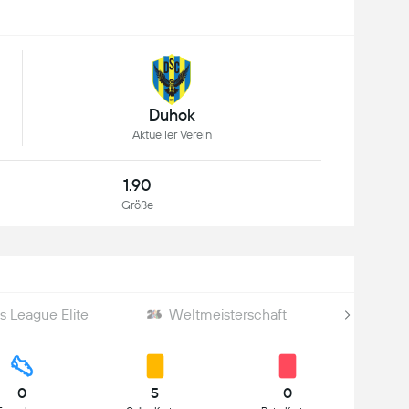
Duhok
Aktueller Verein
1.90
Größe
 League Elite
Weltmeisterschaft
World
0
5
0