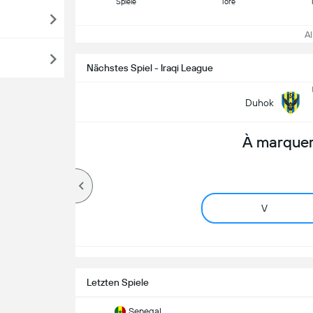
Spiele
Tore
All
Nächstes Spiel - Iraqi League
Duhok
À marquer
V
Letzten Spiele
Senegal