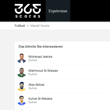
Ergebnisse
Fußball
Manaf Younis
Das könnte Sie interessieren
Mohanad Jeahze
Duhok
Mahmoud Al-Mawas
Duhok
Alaa Abbas
Duhok
Kumel Al-Rekabe
Duhok