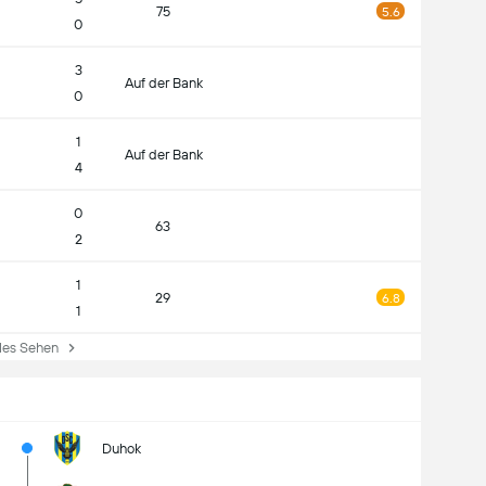
75
5.6
0
3
Auf der Bank
0
1
Auf der Bank
4
0
63
2
1
29
6.8
1
es Sehen
Duhok