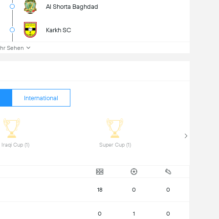
Al Shorta Baghdad
Karkh SC
hr Sehen
International
 FA Iraqi Cup (1) 
 Super Cup (1) 
18
0
0
0
1
0