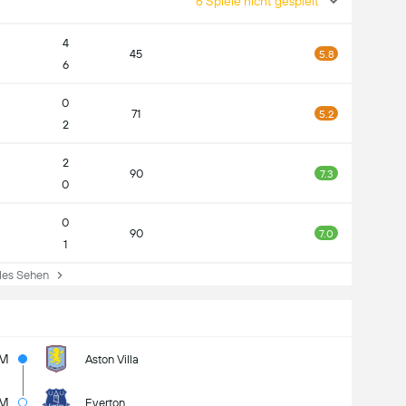
6 Spiele nicht gespielt
4
45
5.8
6
0
71
5.2
2
2
90
7.3
0
0
90
7.0
1
es Sehen
4M
Aston Villa
4M
Everton