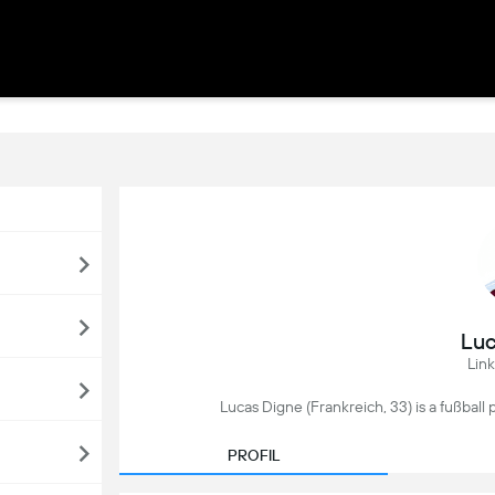
Luc
Link
Lucas Digne (Frankreich, 33) is a fußball p
PROFIL