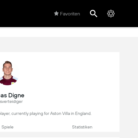
Favoriten
as Digne
sverteidiger
layer, currently playing for Aston Villa in England.
Spiele
Statistiken