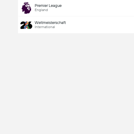
Premier League
England
Weltmeisterschaft
International
Last Goalscorer
V
X