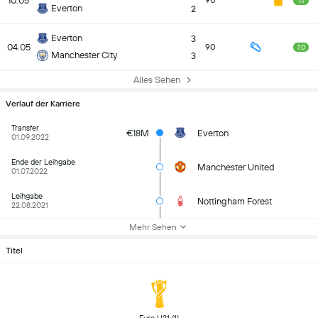
10.05
90
7.1
Everton
2
Everton
3
04.05
90
7.0
Manchester City
3
Alles Sehen
Verlauf der Karriere
Transfer
€18M
Everton
01.09.2022
Ende der Leihgabe
Manchester United
01.07.2022
Leihgabe
Nottingham Forest
22.08.2021
Mehr Sehen
Titel