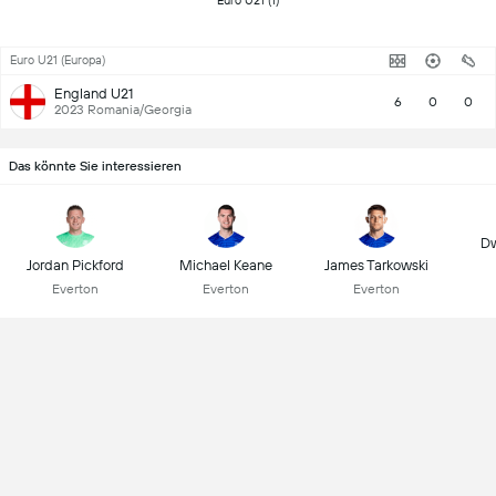
 Euro U21 (1) 
Euro U21 (Europa)
England U21
6
0
0
2023 Romania/Georgia
Das könnte Sie interessieren
Dw
Jordan Pickford
Michael Keane
James Tarkowski
Everton
Everton
Everton