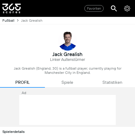
Favoriten
Fußball
Jack Grealish
Jack Grealish
Linker Außenstürmer
Jack Grealish (England, 30) is a fußball player, currently playing for
Manchester City in England.
PROFIL
Spiele
Statistiken
Ad
Spielerdetails