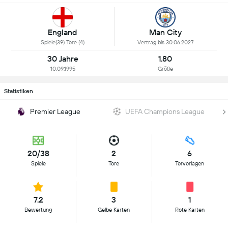
England
Man City
Spiele(39) Tore (4)
Vertrag bis 30.06.2027
30 Jahre
1.80
10.09.1995
Größe
Statistiken
Premier League
UEFA Champions League
20/38
2
6
Spiele
Tore
Torvorlagen
7.2
3
1
Bewertung
Gelbe Karten
Rote Karten