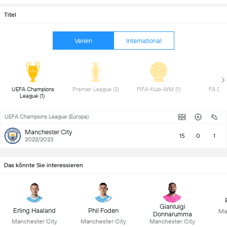
Titel
Verein
International
 UEFA Champions 
 Premier League (3) 
 FIFA-Klub-WM (1) 
League (1) 
UEFA Champions League (Europa)
Manchester City
15
0
1
2022/2023
Das könnte Sie interessieren
Gianluigi
Erling Haaland
Phil Foden
Ma
Donnarumma
Manchester City
Manchester City
Manchester City