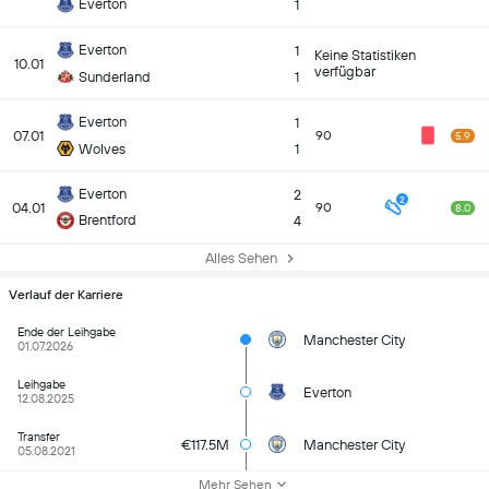
Everton
1
Everton
1
Keine Statistiken
10.01
verfügbar
Sunderland
1
Everton
1
07.01
90
5.9
Wolves
1
Everton
2
2
04.01
90
8.0
Brentford
4
Alles Sehen
Verlauf der Karriere
Ende der Leihgabe
Manchester City
01.07.2026
Leihgabe
Everton
12.08.2025
Transfer
€117.5M
Manchester City
05.08.2021
Mehr Sehen