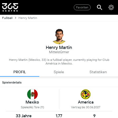
Favoriten
Fußball
Henry Martin
Henry Martin
Mittelstürmer
Henry Martin (Mexiko, 33) is a fußball player, currently playing for Club
América in Mexiko.
PROFIL
Spiele
Statistiken
Spielerdetails
Mexiko
America
Spiele(46) Tore (11)
Vertrag bis 30.06.2027
33 Jahre
1.77
9