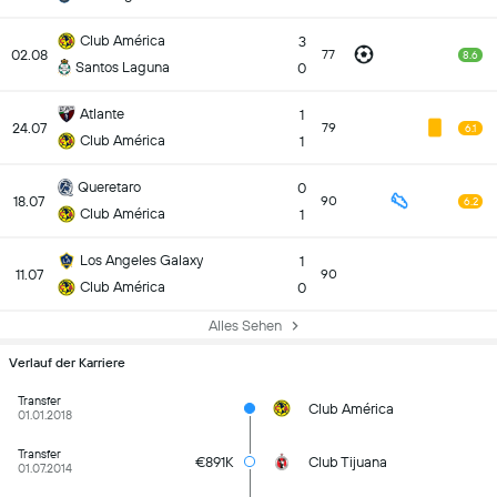
Club América
3
02.08
77
8.6
Santos Laguna
0
Atlante
1
24.07
79
6.1
Club América
1
Queretaro
0
18.07
90
6.2
Club América
1
Los Angeles Galaxy
1
11.07
90
Club América
0
Alles Sehen
Verlauf der Karriere
Transfer
Club América
01.01.2018
Transfer
€891K
Club Tijuana
01.07.2014