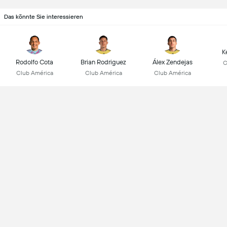
Das könnte Sie interessieren
K
Rodolfo Cota
Brian Rodriguez
Álex Zendejas
C
Club América
Club América
Club América