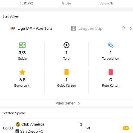
18.11.1992
Größe
Verein Nr.
Statistiken
Liga MX - Apertura
Leagues Cup
C
3/3
1
1
Spiele
Tore
Torvorlagen
6.8
1
0
Bewertung
Gelbe Karten
Rote Karten
Alles Sehen
Letzten Spiele
Club América
3
06.08
58
6.8
San Diego FC
1