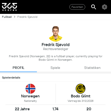
Favoriten
Fußball
Fredrik Sjøvold
Fredrik Sjøvold
Rechtsverteidiger
Fredrik Sjøvold (Norwegen, 22) is a fußball player, currently playing for
Bodo Glimt in Norwegen.
PROFIL
Spiele
Statistiken
Spielerdetails
Norwegen
Bodo Glimt
Nationality
Vertrag bis 31.12.2028
22 Jahre
1.74
20