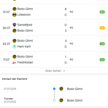
Bodo Glimt
4
31.07
90
8.0
Lillestrom
0
Sandefjord
0
26.07
90
6.6
Bodo Glimt
3
Bodo Glimt
3
22.07
90
7.2
Ham-kam
0
Bodo Glimt
1
17.07
90
7.3
Fredrikstad
0
Alles Sehen
Verlauf der Karriere
Bodo Glimt
01.01.2024
Transfer
Bodo Glimt
01.01.2022