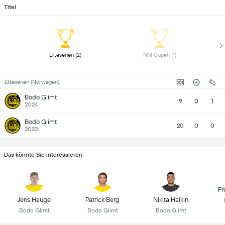
Titel
 Eliteserien (2) 
 NM Cupen (1) 
Eliteserien (Norwegen)
Bodo Glimt
9
0
1
2024
Bodo Glimt
20
0
0
2023
Das könnte Sie interessieren
Fr
Jens Hauge
Patrick Berg
Nikita Haikin
Bodo Glimt
Bodo Glimt
Bodo Glimt