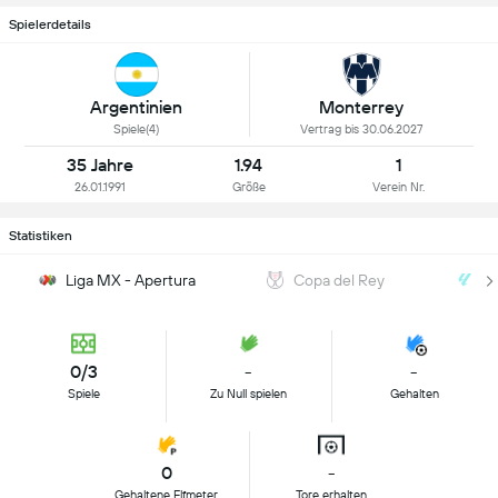
Spielerdetails
Argentinien
Monterrey
Spiele(4)
Vertrag bis 30.06.2027
35 Jahre
1.94
1
26.01.1991
Größe
Verein Nr.
Statistiken
Liga MX - Apertura
Copa del Rey
La
0/3
-
-
Spiele
Zu Null spielen
Gehalten
0
-
Gehaltene Elfmeter
Tore erhalten