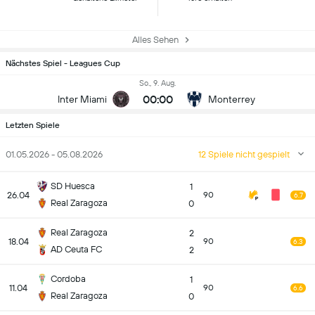
Alles Sehen
Nächstes Spiel - Leagues Cup
So., 9. Aug.
00:00
Inter Miami
Monterrey
Letzten Spiele
01.05.2026 - 05.08.2026
12 Spiele nicht gespielt
SD Huesca
1
26.04
90
6.7
Real Zaragoza
0
Real Zaragoza
2
18.04
90
6.3
AD Ceuta FC
2
Cordoba
1
11.04
90
6.6
Real Zaragoza
0