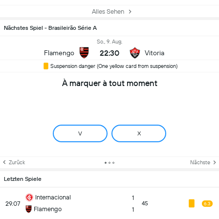
Alles Sehen
Nächstes Spiel - Brasileirão Série A
So., 9. Aug.
22:30
Flamengo
Vitoria
Suspension danger (One yellow card from suspension)
À marquer à tout moment
V
X
Zurück
Nächste
Letzten Spiele
Internacional
1
29.07
45
6.3
Flamengo
1