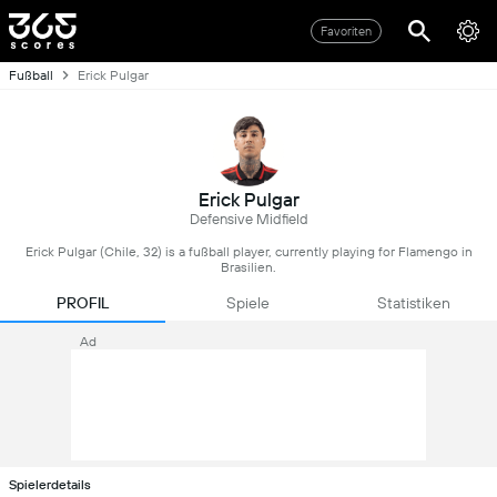
Favoriten
Fußball
Erick Pulgar
Erick Pulgar
Defensive Midfield
Erick Pulgar (Chile, 32) is a fußball player, currently playing for Flamengo in
Brasilien.
PROFIL
Spiele
Statistiken
Ad
Spielerdetails