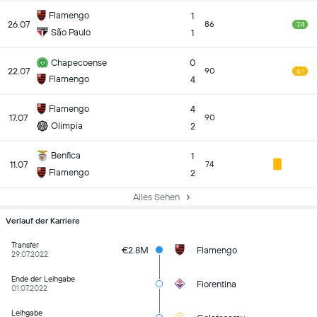
Flamengo
1
26.07
86
7.4
São Paulo
1
Chapecoense
0
22.07
90
6.1
Flamengo
4
Flamengo
4
17.07
90
Olimpia
2
Benfica
1
11.07
74
Flamengo
2
Alles Sehen
Verlauf der Karriere
Transfer
€2.8M
Flamengo
29.07.2022
Ende der Leihgabe
Fiorentina
01.07.2022
Leihgabe