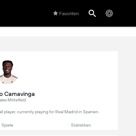
Favoriten
o Camavinga
les Mittelfeld
l player, currently playing for Real Madrid in Spanien.
Spiele
Statistiken