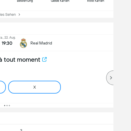
Bewertung
Gelbe Karten
Rote Karten
es Sehen
a., 22. Aug.
19:30
Real Madrid
à tout moment
X
2