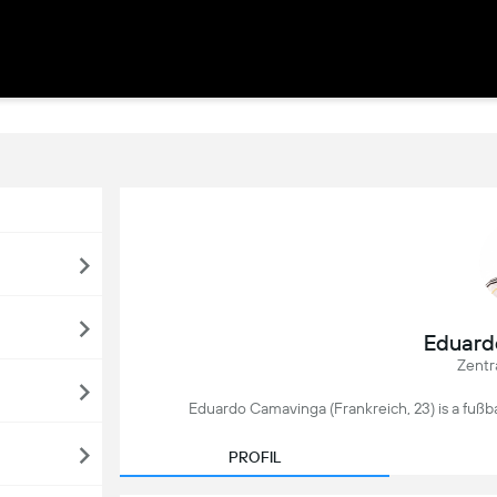
Eduard
Zentra
Eduardo Camavinga (Frankreich, 23) is a fußbal
PROFIL