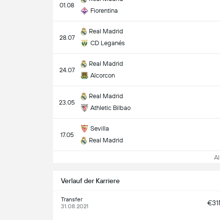
01.08
Fiorentina
Real Madrid
28.07
CD Leganés
Real Madrid
24.07
Alcorcon
Real Madrid
23.05
Athletic Bilbao
Sevilla
17.05
Real Madrid
All
Verlauf der Karriere
Transfer
€3
31.08.2021