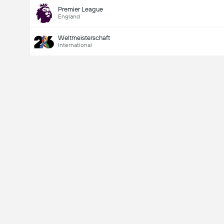
Premier League
England
Weltmeisterschaft
International
Last Goalscorer
V
X