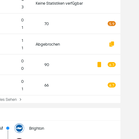
Keine Statistiken verfügbar
3
0
70
5.9
1
1
Abgebrochen
1
0
90
6.7
0
0
66
6.7
1
es Sehen
3M
Brighton