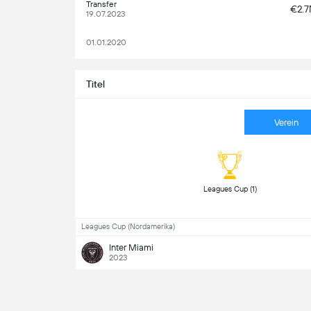
Transfer
€2.
19.07.2023
01.01.2020
Titel
Verein
 Leagues Cup (1) 
Leagues Cup (Nordamerika)
Inter Miami
2023