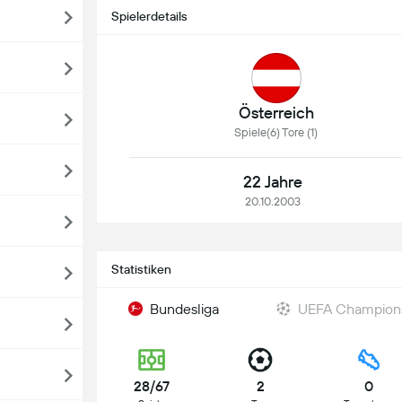
Spielerdetails
Österreich
Spiele(6) Tore (1)
22 Jahre
20.10.2003
Statistiken
Bundesliga
UEFA Champion
28/67
2
0