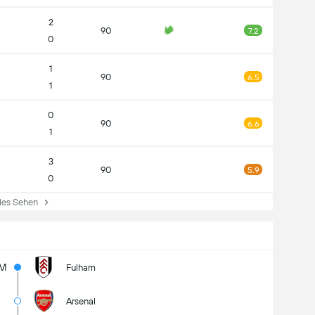
2
90
7.2
0
1
90
6.5
1
0
90
6.6
1
3
90
5.9
0
es Sehen
5M
Fulham
Arsenal