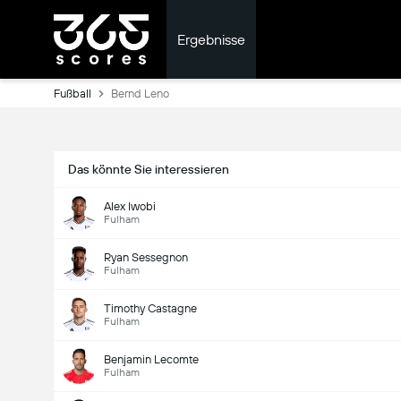
Ergebnisse
Fußball
Bernd Leno
Das könnte Sie interessieren
Alex Iwobi
Fulham
Ryan Sessegnon
Fulham
Timothy Castagne
Fulham
Benjamin Lecomte
Fulham