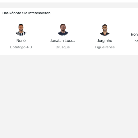
Das könnte Sie interessieren
Ron
Nenê
Jonatan Lucca
Jorginho
In
Botafogo-PB
Brusque
Figueirense