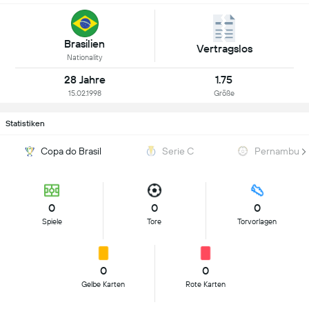
Brasilien
Vertragslos
Nationality
28 Jahre
1.75
15.02.1998
Größe
Statistiken
Copa do Brasil
Serie C
Pernambuc
0
0
0
Spiele
Tore
Torvorlagen
0
0
Gelbe Karten
Rote Karten