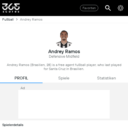
Favoriten
Fußball
Andrey Ramos
Andrey Ramos
Defensive Midfield
Andrey Ramos (Brasilien, 28) is a free agent fußball player, who last played
for Santa Cruz in Brasilien.
PROFIL
Spiele
Statistiken
Ad
Spielerdetails