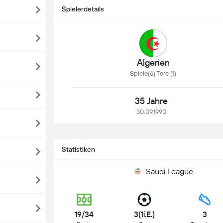
Spielerdetails
Algerien
Spiele(6) Tore (1)
35 Jahre
30.09.1990
Statistiken
Saudi League
19/34
3(1i.E.)
3