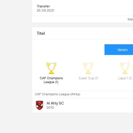
Transfer
25.08.2021
Me
Titel
Verein
 CAF Champions 
 Super Cup (1) 
 Ligue 1 (1) 
League (1) 
CAF Champions League (Afrika)
Al Ahly SC
2012