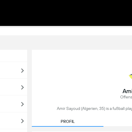
Ami
Offens
Amir Sayoud (Algerien, 35) is a fußball pla
PROFIL