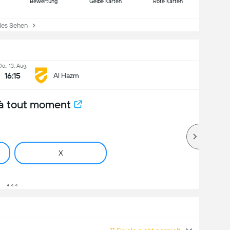
Bewertung
Gelbe Karten
Rote Karten
es Sehen
o., 13. Aug.
16:15
Al Hazm
à tout moment
X