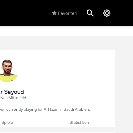
Favoriten
r Sayoud
ives Mittelfeld
yer, currently playing for Al Hazm in Saudi Arabien.
Spiele
Statistiken