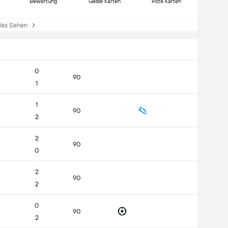
Bewertung
Gelbe Karten
Rote Karten
es Sehen
0
90
1
1
90
2
2
90
0
2
90
2
0
90
2