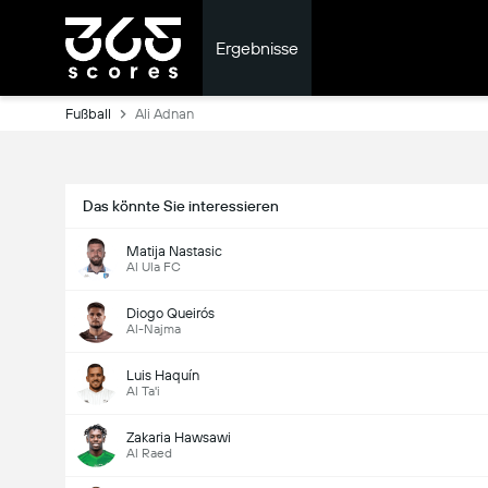
Ergebnisse
Fußball
Ali Adnan
Das könnte Sie interessieren
Matija Nastasic
Al Ula FC
Diogo Queirós
Al-Najma
Luis Haquín
Al Ta'i
Zakaria Hawsawi
Al Raed