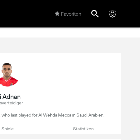
Favoriten
li Adnan
sverteidiger
yer, who last played for Al Wehda Mecca in Saudi Arabien.
Spiele
Statistiken