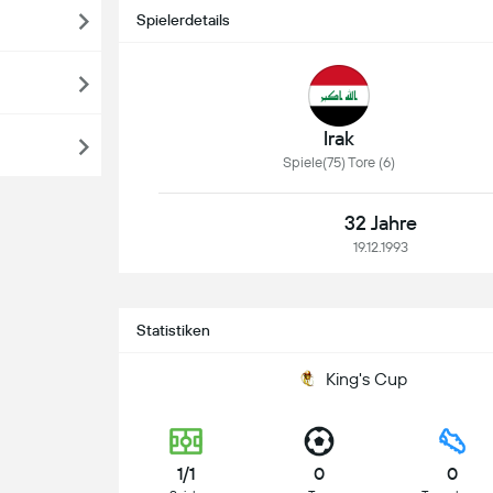
Spielerdetails
Irak
Spiele(75) Tore (6)
32 Jahre
19.12.1993
Statistiken
King's Cup
1/1
0
0