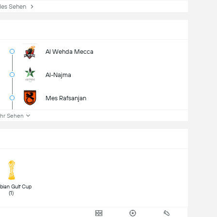
es Sehen
Al Wehda Mecca
Al-Najma
Mes Rafsanjan
hr Sehen
bian Gulf Cup 
(1) 