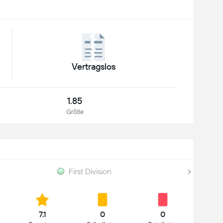
Vertragslos
1.85
Größe
First Division
7.1
0
0