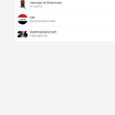
Hamdan Al Shammari
Al Ula FC
Irak
Weltmeisterschaft
Weltmeisterschaft
International