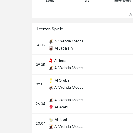
Spiele
Tore
Torvorlagen
All
Letzten Spiele
Al Wehda Mecca
14.05
Al Jabalain
Al-Jndal
09.05
Al Wehda Mecca
Al Oruba
02.05
Al Wehda Mecca
Al Wehda Mecca
26.04
Al-Arabi
Al-Jabil
20.04
Al Wehda Mecca